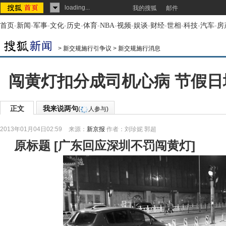
loading...
我的搜狐
邮件
首页
-
新闻
-
军事
-
文化
-
历史
-
体育
-
NBA
-
视频
-
娱谈
-
财经
-
世相
-
科技
-
汽车
-
房
>
新交规施行引争议
>
新交规施行消息
闯黄灯扣分成司机心病 节假
正文
我来说两句
(
人参与)
2013年01月04日02:59
来源：
新京报
作者：刘珍妮 郭超
原标题
[
广东回应深圳不罚闯黄灯
]