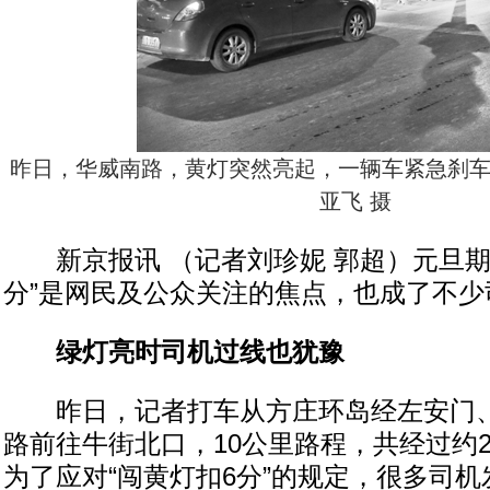
昨日，华威南路，黄灯突然亮起，一辆车紧急刹车
亚飞 摄
新京报讯 （记者刘珍妮 郭超）元旦期
分”是网民及公众关注的焦点，也成了不少司
绿灯亮时司机过线也犹豫
昨日，记者打车从方庄环岛经左安门、
路前往牛街北口，10公里路程，共经过约
为了应对“闯黄灯扣6分”的规定，很多司