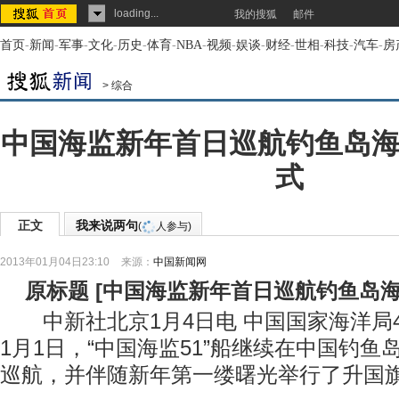
loading...
我的搜狐
邮件
首页
-
新闻
-
军事
-
文化
-
历史
-
体育
-
NBA
-
视频
-
娱谈
-
财经
-
世相
-
科技
-
汽车
-
房
>
综合
中国海监新年首日巡航钓鱼岛海
式
正文
我来说两句
(
人参与)
2013年01月04日23:10
来源：
中国新闻网
原标题
[
中国海监新年首日巡航钓鱼岛海
中新社北京1月4日电 中国国家海洋局4
1月1日，“中国海监51”船继续在中国钓
巡航，并伴随新年第一缕曙光举行了升国