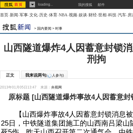
loading...
我的搜狐
邮件
首页
-
新闻
-
军事
-
文化
-
历史
-
体育
-
NBA
-
视频
-
娱谈
-
财经
-
世相
-
科技
-
汽车
-
房
>
国内要闻
>
时事
山西隧道爆炸4人因蓄意封锁
刑拘
正文
我来说两句
(
人参与)
2013年01月05日13:47
来源：
央视网
原标题
[
山西隧道爆炸事故4人因蓄意封
【山西爆炸事故4人因蓄意封锁消息被刑拘
25日，中铁隧道集团施工的山西南吕梁山
死5伤。昨天山西召开第二次通气会，中