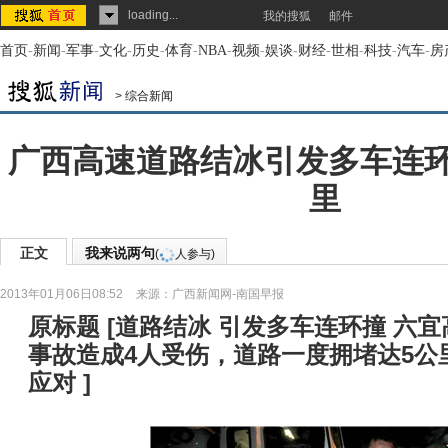
loading...
我的搜狐
邮件
首页
-
新闻
-
军事
-
文化
-
历史
-
体育
-
NBA
-
视频
-
娱谈
-
财经
-
世相
-
科技
-
汽车
-
房
>
综合新闻
广西高速道路结冰引发多车连环
里
正文
我来说两句
(
人参与)
2013年01月06日08:52
来源：
广西新闻网-南国早报
原标题
[
道路结冰 引发多车连环撞 六
事故造成4人受伤，道路一度拥堵达5公
应对
]