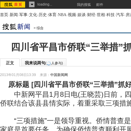
loading...
我的搜狐
邮件
首页
-
新闻
-
军事
-
文化
-
历史
-
体育
-
NBA
-
视频
-
娱谈
-
财经
-
世相
-
科技
-
汽车
-
房
>
综合
四川省平昌市侨联“三举措”
正文
我来说两句
(
人参与)
2013年01月08日13:39
来源：
中国新闻网
原标题
[
四川省平昌市侨联“三举措”抓
中新网平昌1月8日电(王晓芸)日前，
侨联结合该县县情实际，着重采取三项措
“三项措施”一是领导重视。侨情普查是
家庭是首要任务，为确保侨情普查顺利开