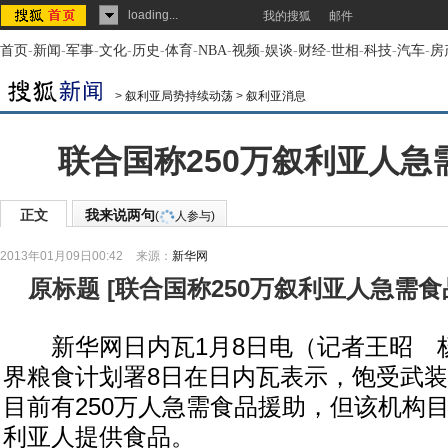
loading...
我的搜狐
邮件
首页
-
新闻
-
军事
-
文化
-
历史
-
体育
-
NBA
-
视频
-
娱谈
-
财经
-
世相
-
科技
-
汽车
-
房
>
叙利亚局势持续动荡
>
叙利亚消息
联合国称250万叙利亚人急
正文
我来说两句
(
人参与)
2013年01月09日00:42
来源：
新华网
原标题
[
联合国称250万叙利亚人急需食
新华网日内瓦1月8日电（记者王昭 
界粮食计划署8日在日内瓦表示，饱受武
目前有250万人急需食品援助，但该机构目
利亚人提供食品。