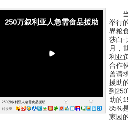
当天
250万叙利亚人急需食品援助
举行
界粮
莎白·
月，
利亚
合作
曾请
援助的
到25
助的1
250万叙利亚人急需食品援助
85%
转发至：
家园