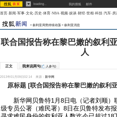
loading...
我的搜狐
邮件
首页
-
新闻
-
军事
-
文化
-
历史
-
体育
-
NBA
-
视频
-
娱谈
-
财经
-
世相
-
科技
-
汽车
-
房
>
叙利亚局势持续动荡
>
叙利亚消息
联合国报告称在黎巴嫩的叙利亚
人
正文
我来说两句
(
人参与)
2013年01月09日02:14
来源：
新华网
原标题
[
联合国报告称在黎巴嫩的叙利亚
新华网贝鲁特1月8日电（记者刘顺）
级专员公署（难民署）8日在贝鲁特发布
寻求难民身份的叙利亚人数迄今已超过18