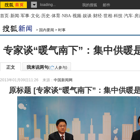
loading...
我的搜狐
邮件
首页
-
新闻
-
军事
-
文化
-
历史
-
体育
-
NBA
-
视频
-
娱谈
-
财经
-
世相
-
科技
-
汽车
-
房
>
国内要闻
>
时事
专家谈“暖气南下”：集中供暖是
正文
我来说两句
(
人参与)
2013年01月09日11:26
来源：
中国新闻网
原标题
[
专家谈“暖气南下”：集中供暖是