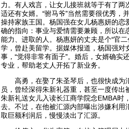
力。有人戏言，让女儿接班就等于有了两
适还有女婿。“驸马爷”当然需要很优秀，
操持家族王国。杨国强在女儿杨惠妍的恋
确的指向：事业与爱情需要兼顾，所以在
能力、进取的人。杨惠妍的丈夫是个“官二
学，曾赴美留学。据媒体报道，杨国强对
事，“觉得非常有面子”。婚后，女婿确实
专业，帮助老丈人开拓了新业务。
高勇，在娶了朱圣琴后，也很快成为汇
员，曾经深得朱新礼器重，甚至一度传出
朱新礼送女儿入读长江商学院念EMBA时
去。不过，在他被汇源内部曝出涉嫌利用
取巨额利润后，慢慢淡出了汇源。