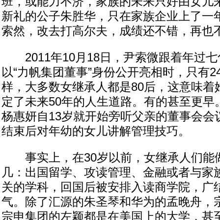
班，或能力不济，家族的未来只好由女儿
新礼的公子朱胜华，只在家族企业上了一
索然，改去打高尔夫，成绩还不错，再也
2011年10月18日，尹索微跟着年过
以“力帆集团董事”身份公开亮相时，只有2
样，大多数女继承人都是80后，这意味着
定了未来50年的人生道路。有的甚至更早
杨惠妍自13岁就开始旁听父亲的董事会会
结束后对年幼的女儿讲解管理技巧。
事实上，在30岁以前，女继承人们能
几：出国留学、攻读管理、金融或者与家
关的学科，回国后被安排入读商学院，广
气。除了汇源的朱圣琴和华为的孟晚舟，
宗申集团的左颖都是在美国上的大学，甚