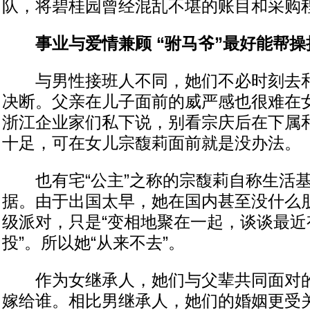
队，将碧桂园曾经混乱不堪的账目和采购
事业与爱情兼顾 “驸马爷”最好能帮操
与男性接班人不同，她们不必时刻去和
决断。父亲在儿子面前的威严感也很难在
浙江企业家们私下说，别看宗庆后在下属
十足，可在女儿宗馥莉面前就是没办法。
也有宅“公主”之称的宗馥莉自称生活基
据。由于出国太早，她在国内甚至没什么
级派对，只是“变相地聚在一起，谈谈最近
投”。所以她“从来不去”。
作为女继承人，她们与父辈共同面对的
嫁给谁。相比男继承人，她们的婚姻更受