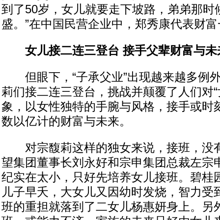
到了50岁，女儿就要走下坡路，弟弟那时
盛。”在中国民营企业中，郑秀康代表财富
女儿接二连三登台 接手父辈财富与未
但眼下，“子承父业”出现越来越多例外
莉们接二连三登台，挑战并颠覆了人们对“
象，以女性独特的手腕与风格，接手或时
数以亿计的财富与未来。
对宗馥莉这样的独女来说，接班，没有
望集团董事长刘永好和宗申集团总裁左宗
纪实在太小，只好先培养女儿接班。碧桂
儿子早夭，大女儿又因幼时发烧，智力受
班的重担就落到了二女儿杨惠妍身上。另