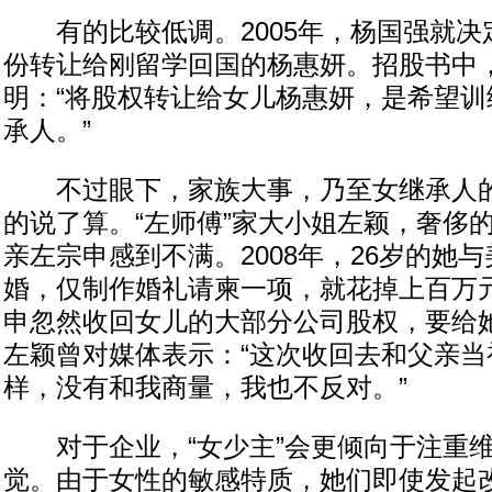
有的比较低调。2005年，杨国强就决定
份转让给刚留学回国的杨惠妍。招股书中
明：“将股权转让给女儿杨惠妍，是希望训
承人。”
不过眼下，家族大事，乃至女继承人的
的说了算。“左师傅”家大小姐左颖，奢侈
亲左宗申感到不满。2008年，26岁的她
婚，仅制作婚礼请柬一项，就花掉上百万元
申忽然收回女儿的大部分公司股权，要给她
左颖曾对媒体表示：“这次收回去和父亲当
样，没有和我商量，我也不反对。”
对于企业，“女少主”会更倾向于注重维
觉。由于女性的敏感特质，她们即使发起