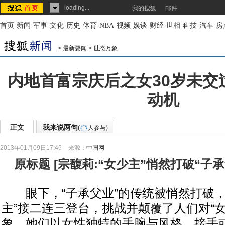
loading...
我的搜狐
邮件
首页
-
新闻
-
军事
-
文化
-
历史
-
体育
-
NBA
-
视频
-
娱谈
-
财经
-
世相
-
科技
-
汽车
-
房
>
最新要闻
>
世态万象
内地首富宗庆后之女30岁未交
动机
正文
我来说两句
(
人参与)
2013年01月09日17:46
来源：
中国网
原标题
[
宗馥莉:“女少主”悄然打破“子
眼下，“子承父业”的传统被悄然打破，
主”接二连三登台，挑战并颠覆了人们对“女
象。她们以女性独特的手腕与风格，接手