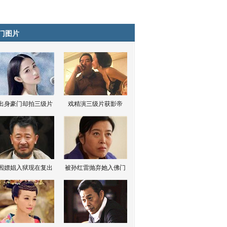
门图片
出身豪门却拍三级片
戏精演三级片获影帝
因嫖娼入狱现在复出
被孙红雷抛弃她入佛门