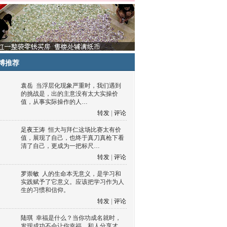
博推荐
袁岳
当浮层化现象严重时，我们遇到
的挑战是，出的主意没有太大实操价
值，从事实际操作的人…
转发
|
评论
足夜王涛
恒大与拜仁这场比赛太有价
值，展现了自己，也终于真刀真枪下看
清了自己，更成为一把标尺…
转发
|
评论
罗崇敏
人的生命本无意义，是学习和
实践赋予了它意义。应该把学习作为人
生的习惯和信仰。
转发
|
评论
陆琪
幸福是什么？当你功成名就时，
发现成功不会让你幸福，和人分享才