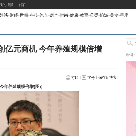
我的搜狐
邮件
娱谈
-
财经
-
世相
-
科技
-
汽车
-
房产
-
时尚
-
健康
-
教育
-
母婴
-
旅游
-
美食
-
星座
创亿元商机 今年养殖规模倍增
热词
保存到博客
打印
字号
今年养殖规模倍增(图)
]