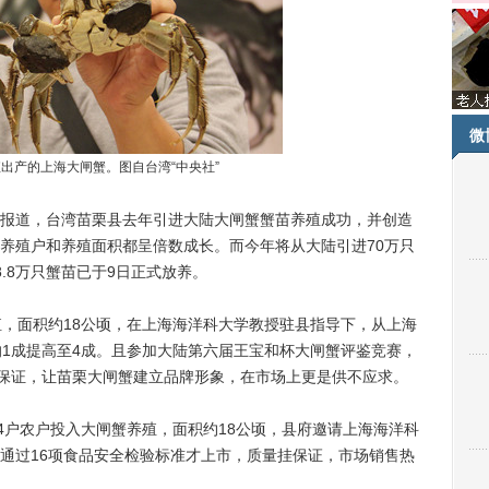
微
出产的上海大闸蟹。图自台湾“中央社”
报道，台湾苗栗县去年引进大陆大闸蟹蟹苗养殖成功，并创造
养殖户和养殖面积都呈倍数成长。而今年将从大陆引进70万只
.8万只蟹苗已于9日正式放养。
，面积约18公顷，在上海海洋科大学教授驻县指导下，从上海
的1成提高至4成。且参加大陆第六届王宝和杯大闸蟹评鉴竞赛，
量保证，让苗栗大闸蟹建立品牌形象，在市场上更是供不应求。
户农户投入大闸蟹养殖，面积约18公顷，县府邀请上海海洋科
通过16项食品安全检验标准才上市，质量挂保证，市场销售热