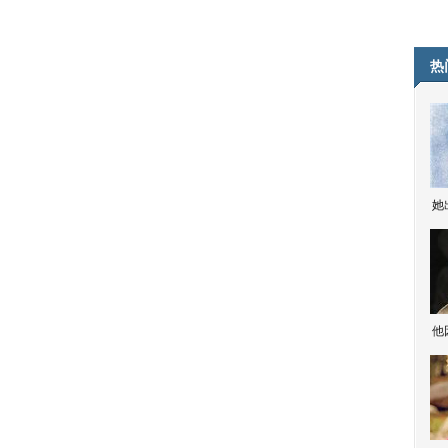
热
她
他