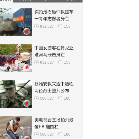
实拍滚石砸中救援车
一青年志愿者身亡
832,627
153
中国女游客在肯尼亚
遭河马袭击身亡
832,627
153
赴雅安救灾途中牺牲
两位战士照片公布
580,627
180
美电视台直播拍到最
傻FBI翻围栏
580,627
180