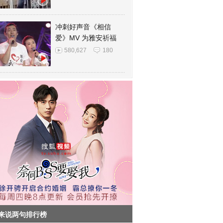
冲刺好声音《相信
爱》MV 为雅安祈福
580,627
180
来说两句排行榜