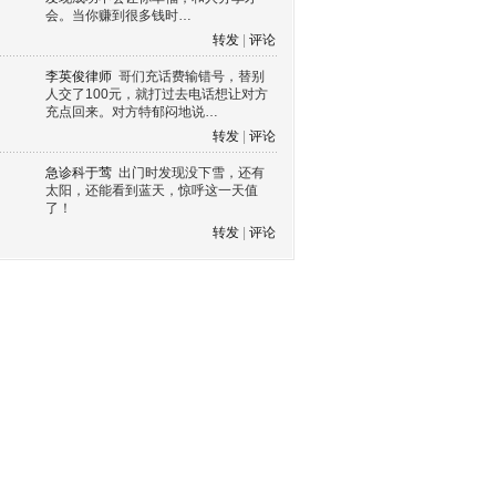
会。当你赚到很多钱时…
转发
|
评论
李英俊律师
哥们充话费输错号，替别
人交了100元，就打过去电话想让对方
充点回来。对方特郁闷地说…
转发
|
评论
急诊科于莺
出门时发现没下雪，还有
太阳，还能看到蓝天，惊呼这一天值
了！
转发
|
评论