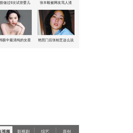
曾做过9次试管婴儿
张丰毅被网友骂人渣
伟眼中最清纯的女星
艳照门后张柏芝这么说
点视频
影视剧
综艺
原创