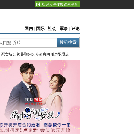
欢迎入驻搜狐媒体平台
国内
|
国际
|
社会
|
军事
|
评论
：
死亡航班
饲养蜘蛛侠
夺命房间
引力双眼皮