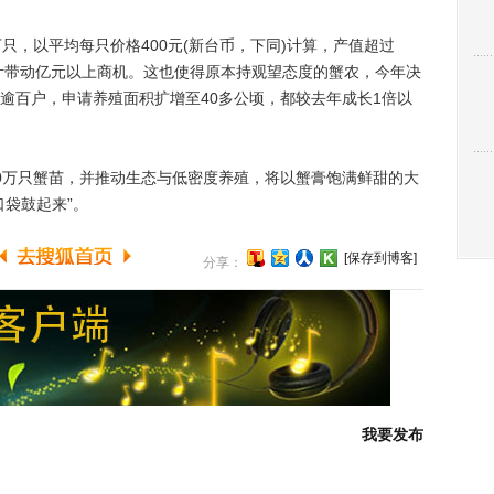
，以平均每只价格400元(新台币，下同)计算，产值超过
估计带动亿元以上商机。这也使得原本持观望态度的蟹农，今年决
逾百户，申请养殖面积扩增至40多公顷，都较去年成长1倍以
万只蟹苗，并推动生态与低密度养殖，将以蟹膏饱满鲜甜的大
口袋鼓起来”。
[保存到博客]
分享：
我要发布