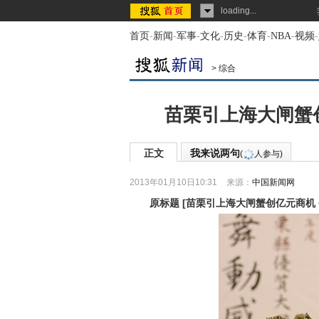
loading...
首页
-
新闻
-
军事
-
文化
-
历史
-
体育
-
NBA
-
视频
-
>
综合
苗栗引上海大闸蟹
正文
我来说两句
(
人参与)
2013年01月10日10:31
来源：
中国新闻网
原标题
[
苗栗引上海大闸蟹创亿元商机 