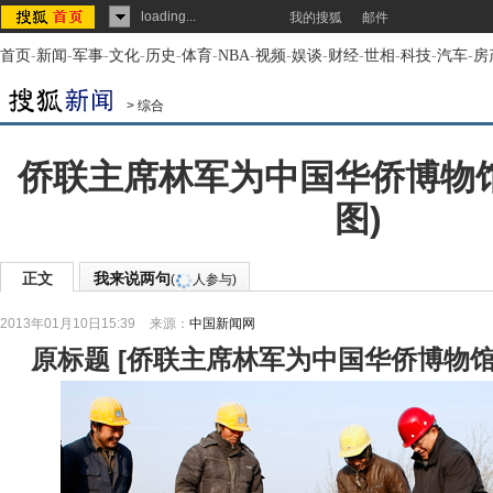
loading...
我的搜狐
邮件
首页
-
新闻
-
军事
-
文化
-
历史
-
体育
-
NBA
-
视频
-
娱谈
-
财经
-
世相
-
科技
-
汽车
-
房
>
综合
侨联主席林军为中国华侨博物
图)
正文
我来说两句
(
人参与)
2013年01月10日15:39
来源：
中国新闻网
原标题
[
侨联主席林军为中国华侨博物馆