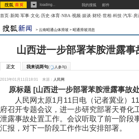
loading...
我的搜狐
邮件
首页
-
新闻
-
军事
-
文化
-
历史
-
体育
-
NBA
-
视频
-
娱谈
-
财经
-
世相
-
科技
-
汽车
-
房
>
云南昭通山体滑坡
>
昭通滑坡消息
山西进一步部署苯胺泄露事
正文
我来说两句
(
人参与)
2013年01月11日18:01
来源：
人民网
原标题
[
山西进一步部署苯胺泄露事故
人民网太原1月11日电（记者冀业）1
府召开专题会议，进一步研究部署天脊化工集团
泄露事故处置工作。会议听取了前一阶段
汇报，对下一阶段工作作出安排部署。