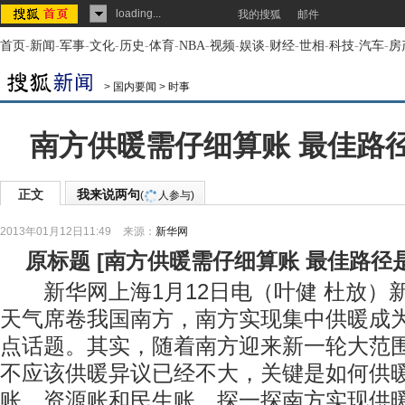
loading...
我的搜狐
邮件
首页
-
新闻
-
军事
-
文化
-
历史
-
体育
-
NBA
-
视频
-
娱谈
-
财经
-
世相
-
科技
-
汽车
-
房
>
国内要闻
>
时事
南方供暖需仔细算账 最佳路
正文
我来说两句
(
人参与)
2013年01月12日11:49
来源：
新华网
原标题
[
南方供暖需仔细算账 最佳路径
新华网上海1月12日电（叶健 杜放）
天气席卷我国南方，南方实现集中供暖成
点话题。其实，随着南方迎来新一轮大范
不应该供暖异议已经不大，关键是如何供
账、资源账和民生账，探一探南方实现供