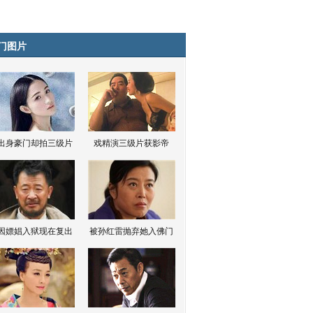
门图片
出身豪门却拍三级片
戏精演三级片获影帝
因嫖娼入狱现在复出
被孙红雷抛弃她入佛门