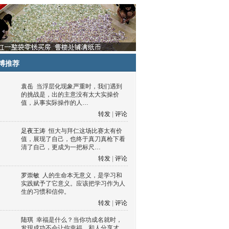
博推荐
袁岳
当浮层化现象严重时，我们遇到
的挑战是，出的主意没有太大实操价
值，从事实际操作的人…
转发
|
评论
足夜王涛
恒大与拜仁这场比赛太有价
值，展现了自己，也终于真刀真枪下看
清了自己，更成为一把标尺…
转发
|
评论
罗崇敏
人的生命本无意义，是学习和
实践赋予了它意义。应该把学习作为人
生的习惯和信仰。
转发
|
评论
陆琪
幸福是什么？当你功成名就时，
发现成功不会让你幸福，和人分享才