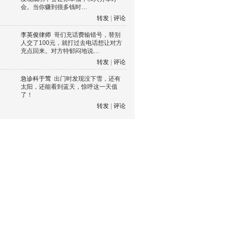
会。当你赚到很多钱时…
转发
|
评论
李英俊律师
哥们充话费输错号，替别
人交了100元，就打过去电话想让对方
充点回来。对方特郁闷地说…
转发
|
评论
急诊科于莺
出门时发现没下雪，还有
太阳，还能看到蓝天，惊呼这一天值
了！
转发
|
评论