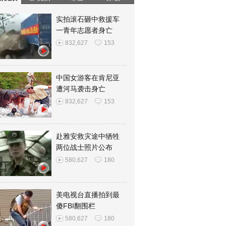
实拍滚石砸中救援车
一青年志愿者身亡
832,627
153
中国女游客在肯尼亚
遭河马袭击身亡
832,627
153
赴雅安救灾途中牺牲
两位战士照片公布
580,627
180
美电视台直播拍到最
傻FBI翻围栏
580,627
180