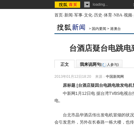
loading...
首页
-
新闻
-
军事
-
文化
-
历史
-
体育
-
NBA
-
视频
-
>
国内要闻
>
港澳台
台酒店疑台电跳电
正文
我来说两句
(
人参与)
2013年01月12日18:20
来源：
中国新闻网
原标题
[
台酒店疑因台电跳电致发电机
中新网1月12日电 据台湾TVBS电视
电。
台北市晶华酒店传出发电机冒烟的状况，
会引发意外，另外在长春路一栋大楼，也传