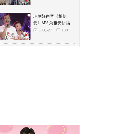
冲刺好声音《相信
爱》MV 为雅安祈福
580,627
180