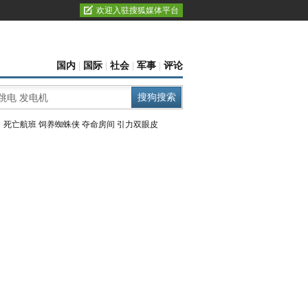
欢迎入驻搜狐媒体平台
国内
|
国际
|
社会
|
军事
|
评论
：
死亡航班
饲养蜘蛛侠
夺命房间
引力双眼皮