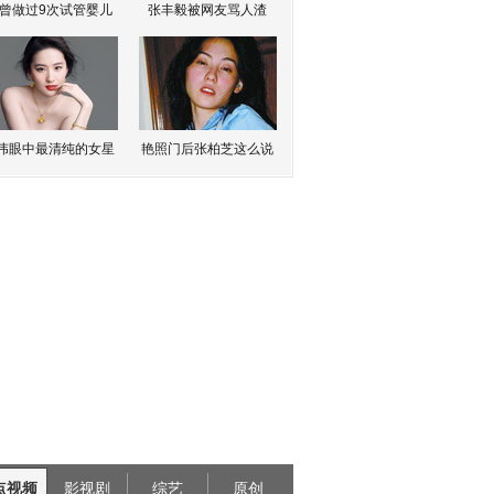
曾做过9次试管婴儿
张丰毅被网友骂人渣
伟眼中最清纯的女星
艳照门后张柏芝这么说
点视频
影视剧
综艺
原创