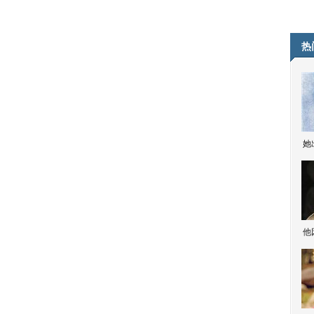
热
她
他