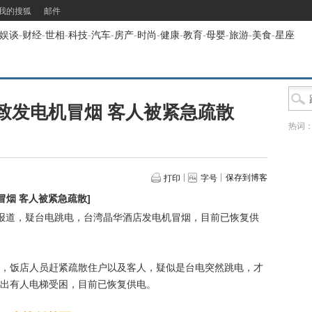
我的搜狐
邮件
娱谈
-
财经
-
世相
-
科技
-
汽车
-
房产
-
时尚
-
健康
-
教育
-
母婴
-
旅游
-
美食
-
星座
致发电机冒烟 客人被紧急疏散
热词
保存到博客
打印
字号
冒烟 客人被紧急疏散
]
台报道，疑台电跳电，台湾晶华酒店发电机冒烟，目前已恢复供
饭店人员赶紧疏散住户以及客人，疑似是台电突然跳电，才
出有人电梯受困，目前已恢复供电。