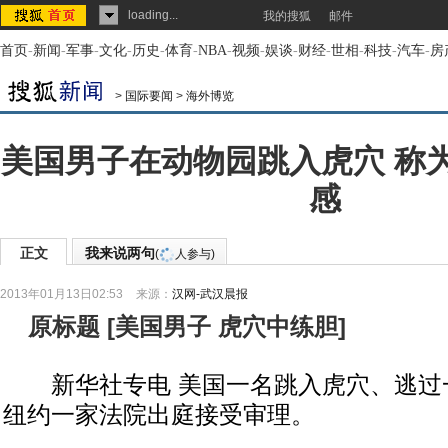
loading...
我的搜狐
邮件
首页
-
新闻
-
军事
-
文化
-
历史
-
体育
-
NBA
-
视频
-
娱谈
-
财经
-
世相
-
科技
-
汽车
-
房
>
国际要闻
>
海外博览
美国男子在动物园跳入虎穴 称
感
正文
我来说两句
(
人参与)
2013年01月13日02:53
来源：
汉网-武汉晨报
原标题
[
美国男子 虎穴中练胆
]
新华社专电 美国一名跳入虎穴、逃过一
纽约一家法院出庭接受审理。