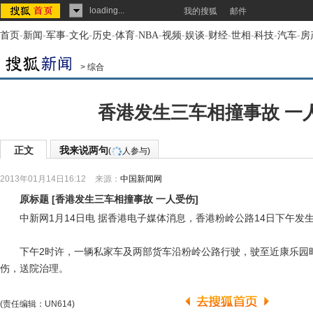
loading...
我的搜狐
邮件
首页
-
新闻
-
军事
-
文化
-
历史
-
体育
-
NBA
-
视频
-
娱谈
-
财经
-
世相
-
科技
-
汽车
-
房
>
综合
香港发生三车相撞事故 一
正文
我来说两句
(
人参与)
2013年01月14日16:12
来源：
中国新闻网
原标题
[
香港发生三车相撞事故 一人受伤
]
中新网1月14日电 据香港电子媒体消息，香港粉岭公路14日下午发
下午2时许，一辆私家车及两部货车沿粉岭公路行驶，驶至近康乐园
伤，送院治理。
(责任编辑：UN614)