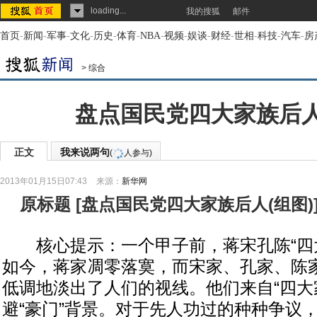
loading...
我的搜狐
邮件
首页
-
新闻
-
军事
-
文化
-
历史
-
体育
-
NBA
-
视频
-
娱谈
-
财经
-
世相
-
科技
-
汽车
-
房
>
综合
盘点国民党四大家族后人
正文
我来说两句
(
人参与)
2013年01月15日07:43
来源：
新华网
原标题
[
盘点国民党四大家族后人(组图)
核心提示：一个甲子前，蒋宋孔陈“四大
如今，蒋家凋零落寞，而宋家、孔家、陈
低调地淡出了人们的视线。他们来自“四大
避“豪门”背景。对于先人功过的种种争议