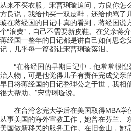
从来不买衣服。宋曹琍璇追问，方良你怎
方良说，我给他买一双皮鞋，还给他骂了
璇在蒋经国的日记中真的看到，蒋经国说
个“浪费”，自己不需要新皮鞋。在父亲蒋介
蒋经国一整年的日记都是讲自己如何思念
记，几乎每一篇都让宋曹琍璇落泪。
“在蒋经国的早期日记中，他常常很惶
治人物，可是他觉得儿子有责任完成父亲
早日将蒋经国的日记整理公之于世，我相
很大帮助。”宋曹琍璇说。
在台湾念完大学后在美国取得MBA学
从事美国的海外宣教工作，她曾在芬兰、
美国做新移民的服务工作。在旧金山，她