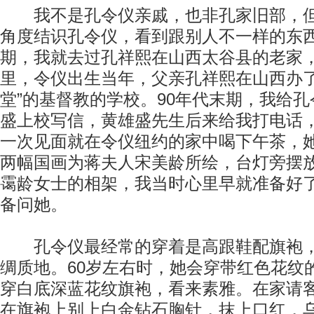
我不是孔令仪亲戚，也非孔家旧部，但
角度结识孔令仪，看到跟别人不一样的东西
期，我就去过孔祥熙在山西太谷县的老家
里，令仪出生当年，父亲孔祥熙在山西办了
堂”的基督教的学校。90年代末期，我给
盛上校写信，黄雄盛先生后来给我打电话
一次见面就在令仪纽约的家中喝下午茶，
两幅国画为蒋夫人宋美龄所绘，台灯旁摆
霭龄女士的相架，我当时心里早就准备好
备问她。
孔令仪最经常的穿着是高跟鞋配旗袍，
绸质地。60岁左右时，她会穿带红色花纹
穿白底深蓝花纹旗袍，看来素雅。在家请
在旗袍上别上白金钻石胸针，抹上口红，