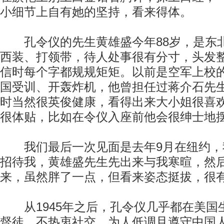
小细节上自有她的坚持，看来得体。
孔令仪的先生黄雄盛今年88岁，是东
西装、打领带，待人处事很有分寸，头发
信时每个字都规规矩矩。以前是空军上校
国受训、开轰炸机，他曾担任过蒋介石先
时当然很英俊健康，看得出来大小姐很喜
很体贴，比如在令仪入座前他会很绅士地
我们最后一次见面是去年9月在纽约，
招待我，黄雄盛先生先出来与我寒暄，然
来，虽然胖了一点，但看来姿态挺拔，很
从1945年之后，孔令仪几乎都在美国
督徒，不热衷社交，为人低调且遵守中国