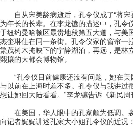
自从宋美龄病逝后，孔令仪成了“蒋宋孔
为年长的长辈。在李龙镳的描述中，孔令
于纽约曼哈顿区最贵地段第五大道，与美
杰奎琳住在同一条街。孔令仪家的窗帘一
繁茂树木掩映下的宁静湖泊，再远，是林
熙攘的大都会博物馆。
“孔令仪目前健康还没有问题，她在美
与以前在上海时差不多。孔令仪与我讲过
想让她回大陆看看。”李龙镳告诉《新民周
在美国，华人眼中的孔家颇为低调。袅
向记者娓娓讲述孔家大小姐孔令仪的近况