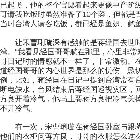
已起飞，他的整个官邸看起来更像中产阶
哥请我吃饭时虽然准备了10个菜，但都是
当时台湾人请客吃饭，都已经是鱼翅、鲍鱼
让宋曹琍璇深有感触的是蒋经国去世时
湾。“我看见经国哥哥躺在那里，心里非常
哥日记时的情感就不一样了，非常激动。
道经国哥哥的内心世界是那么的忧伤、恳切
例，比如，蒋经国在日记中提到台湾常有
断电缺水，台风结束后蒋经国巡视灾区，
方良开着冷气，他马上要蒋方良把冷气关
不开冷气。
有一次，宋曹琍璇在蒋经国卧室与跟蒋
他们的衣柜问蒋方良，哥哥的衣服怎么这