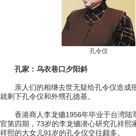
孔令仪
孔家：乌衣巷口夕阳斜
亲人们的相继去世无疑给孔令仪造成很
就剩下孔令仪和外甥孔德基。
香港商人李龙镳1956年毕业于台湾陆
官第四期，73岁的李龙镳潜心研究孔祥熙
祥熙的大女儿91岁的孔令仪交往颇多。