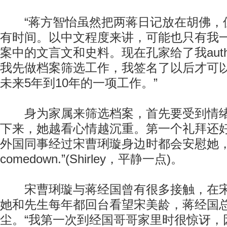
“蒋方智怡虽然把两蒋日记放在胡佛，
有时间。以中文程度来讲，可能也只有我
案中的文言文和史料。现在孔家给了我autho
我先做档案筛选工作，我签名了以后才可
未来5年到10年的一项工作。”
身为家属来筛选档案，首先要受到情绪
下来，她越看心情越沉重。第一个礼拜还
外国同事经过宋曹琍璇身边时都会安慰她，“Sh
comedown.”(Shirley，平静一点)。
宋曹琍璇与蒋经国曾有很多接触，在宋
她和先生每年都回台看望宋美龄，蒋经国
尘。“我第一次到经国哥哥家里时很惊讶，