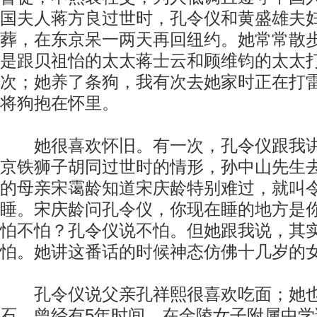
国夫人蒋方良过世时，孔令仪和黄盛雄夫
葬，在东京呆一两天再回纽约。她常常散
是跟贝祖怡的太太蒋士云和顾维钧的太太
次；她养了条狗，我有次去她家时正在打
将狗抱在怀里。
她很喜欢怀旧。有一次，孔令仪跟我讲
京铁狮子胡同过世时的情形，孙中山先生
的母亲宋霭龄知道宋庆龄特别难过，就叫
睡。宋庆龄问孔令仪，你现在睡的地方是
怕不怕？孔令仪说不怕。但她跟我说，其
怕。她讲这番话的时候神态仿佛十几岁的
孔令仪说父亲孔祥熙很喜欢吃面；她也
石。曾经有5年时间，在金陵女子附属中