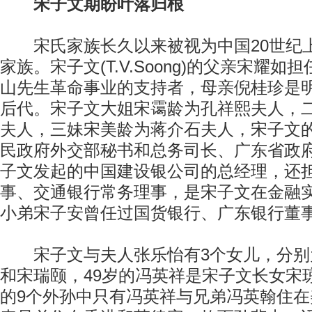
宋子文期盼叶落归根
宋氏家族长久以来被视为中国20世纪
家族。宋子文(T.V.Soong)的父亲宋耀
山先生革命事业的支持者，母亲倪桂珍是
后代。宋子文大姐宋霭龄为孔祥熙夫人，
夫人，三妹宋美龄为蒋介石夫人，宋子文
民政府外交部秘书和总务司长、广东省政
子文发起的中国建设银公司的总经理，还
事、交通银行常务理事，是宋子文在金融
小弟宋子安曾任过国货银行、广东银行董
宋子文与夫人张乐怡有3个女儿，分别
和宋瑞颐，49岁的冯英祥是宋子文长女宋
的9个外孙中只有冯英祥与兄弟冯英翰住