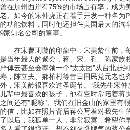
曾在加州西岸有75%的市场占有率，成为
老。如今的宋仲虎正在着手开发一种名为Peanu
的功能饮料，同时他还担任美国最大的汽车保险
9家知名公司的董事。
在宋曹琍璇的印象中，宋美龄生前，每年
是当年最大的聚会，蒋、宋、孔、陈家族
严倬云甚至会率领一个“太太团”从台北赶
寿，陈立夫、郝柏村等昔日国民党元老也
外，宋美龄很喜欢过圣诞节。“我先生宋仲
儿辈中最喜欢的孩子，他有空时常陪着蒋
之间还有"昵称"。我们在旧金山的家里有
的信，比如在照片背后蒋公写着对我先生的
了以后，我孤单一人，非常寂寞，希望你早
多人看了很惊讶，想不到火爆脾气的蒋公