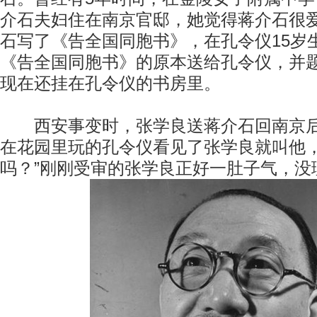
介石夫妇住在南京官邸，她觉得蒋介石很
石写了《告全国同胞书》，在孔令仪15岁
《告全国同胞书》的原本送给孔令仪，并
现在还挂在孔令仪的书房里。
西安事变时，张学良送蒋介石回南京后
在花园里玩的孔令仪看见了张学良就叫他，
吗？”刚刚受审的张学良正好一肚子气，没