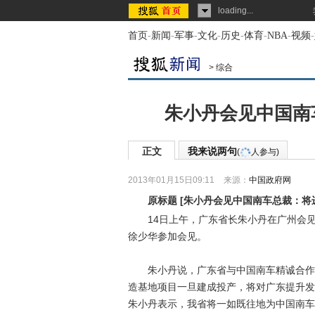
loading...
首页
-
新闻
-
军事
-
文化
-
历史
-
体育
-
NBA
-
视频
-
>
综合
朱小丹会见中国南
正文
我来说两句
(
人参与)
2013年01月15日09:11
来源：
中国政府网
原标题
[
朱小丹会见中国南车总裁：将
14日上午，广东省长朱小丹在广州会见
徐少华参加会见。
朱小丹说，广东省与中国南车精诚合作，
造基地项目一旦建成投产，将对广东提升发
朱小丹表示，我省将一如既往地为中国南车