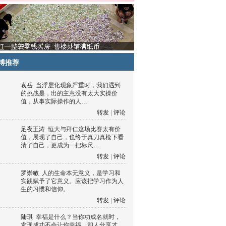
博推荐
袁岳
当浮层化现象严重时，我们遇到
的挑战是，出的主意没有太大实操价
值，从事实际操作的人…
转发
|
评论
足夜王涛
恒大与拜仁这场比赛太有价
值，展现了自己，也终于真刀真枪下看
清了自己，更成为一把标尺…
转发
|
评论
罗崇敏
人的生命本无意义，是学习和
实践赋予了它意义。应该把学习作为人
生的习惯和信仰。
转发
|
评论
陆琪
幸福是什么？当你功成名就时，
发现成功不会让你幸福，和人分享才