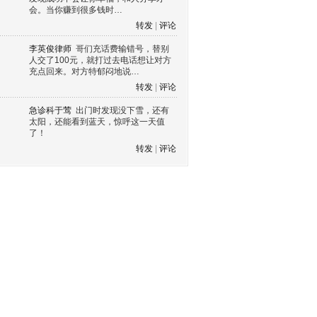
会。当你赚到很多钱时…
转发
|
评论
李英俊律师
哥们充话费输错号，替别
人交了100元，就打过去电话想让对方
充点回来。对方特郁闷地说…
转发
|
评论
急诊科于莺
出门时发现没下雪，还有
太阳，还能看到蓝天，惊呼这一天值
了！
转发
|
评论