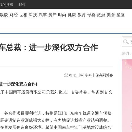
我的搜狐
邮件
娱谈
-
财经
-
世相
-
科技
-
汽车
-
房产
-
时尚
-
健康
-
教育
-
母婴
-
旅游
-
美食
-
星座
车总裁：进一步深化双方合作
热词
保存到博客
打印
字号
进一步深化双方合作
]
了中国南车股份有限公司总裁刘化龙。省委常委、常务副省长
各合作项目顺利推进，特别是江门广东南车轨道交通车辆修
展先进制造业形成强大支撑，有力地促进我省产业结构调整。
在粤发展创造良好环境。希望中国南车把江门基地建设成综合