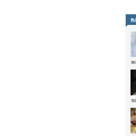
热
她
他