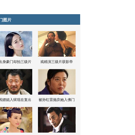
门图片
出身豪门却拍三级片
戏精演三级片获影帝
因嫖娼入狱现在复出
被孙红雷抛弃她入佛门