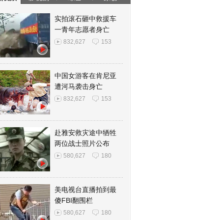
实拍滚石砸中救援车
一青年志愿者身亡
832,627
153
中国女游客在肯尼亚
遭河马袭击身亡
832,627
153
赴雅安救灾途中牺牲
两位战士照片公布
580,627
180
美电视台直播拍到最
傻FBI翻围栏
580,627
180