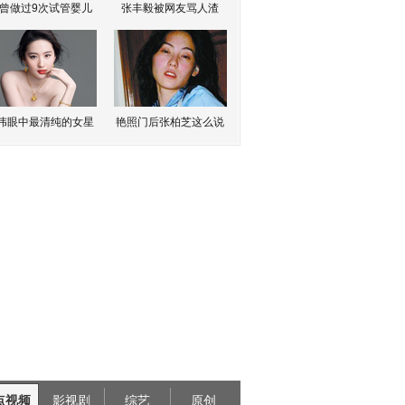
曾做过9次试管婴儿
张丰毅被网友骂人渣
伟眼中最清纯的女星
艳照门后张柏芝这么说
点视频
影视剧
综艺
原创