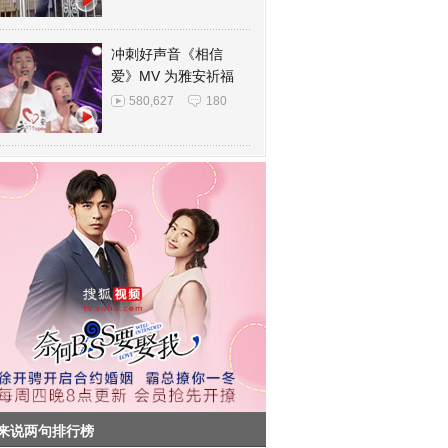
冲刺好声音《相信
爱》MV 为雅安祈福
580,627
180
来说两句排行榜