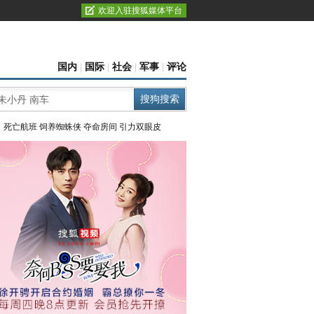
欢迎入驻搜狐媒体平台
国内
|
国际
|
社会
|
军事
|
评论
：
死亡航班
饲养蜘蛛侠
夺命房间
引力双眼皮