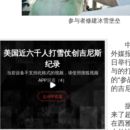
参与者修建冰雪堡垒
中新
美国近六千人打雪仗创吉尼斯
外媒
日举行
纪录
与的
当前设备不支持此格式的视频，请使用搜狐视频
的“参
APP观看（4）
的吉
去APP观看
据报
来了
在西