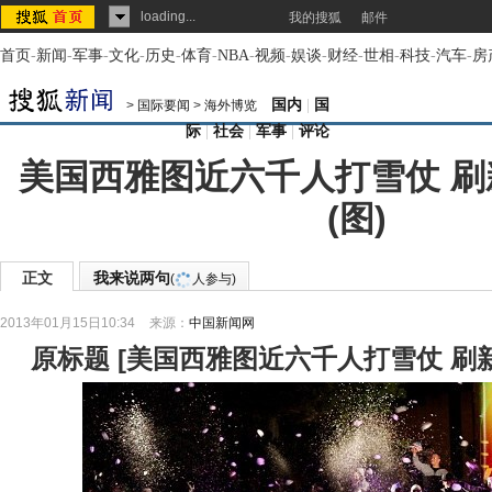
loading...
我的搜狐
邮件
首页
-
新闻
-
军事
-
文化
-
历史
-
体育
-
NBA
-
视频
-
娱谈
-
财经
-
世相
-
科技
-
汽车
-
房
国内
|
国
>
国际要闻
>
海外博览
际
|
社会
|
军事
|
评论
美国西雅图近六千人打雪仗 
(图)
正文
我来说两句
(
人参与)
2013年01月15日10:34
来源：
中国新闻网
原标题
[
美国西雅图近六千人打雪仗 刷新