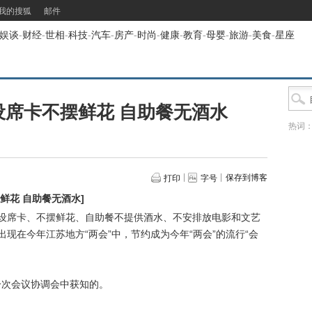
我的搜狐
邮件
娱谈
-
财经
-
世相
-
科技
-
汽车
-
房产
-
时尚
-
健康
-
教育
-
母婴
-
旅游
-
美食
-
星座
设席卡不摆鲜花 自助餐无酒水
热词
保存到博客
打印
字号
摆鲜花 自助餐无酒水
]
不设席卡、不摆鲜花、自助餐不提供酒水、不安排放电影和文艺
出现在今年江苏地方“两会”中，节约成为今年“两会”的流行“会
次会议协调会中获知的。