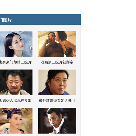
门图片
出身豪门却拍三级片
戏精演三级片获影帝
因嫖娼入狱现在复出
被孙红雷抛弃她入佛门