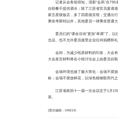
记者从会务组得知，清新“会风”在795
自助餐不提供酒水；除了江苏省官员宴请港
家五星级饭店，多了四星级宾馆；交通出行
乘坐考斯特以外，其他委员一律乘坐普通大
委员们的“课余活动”更加“单调”了。以
念品，也不允许委员接受企业任何捐赠和礼
会间，为减少纸质材料的印发，大会有关
大会发言材料将在小组讨论会上由委员自取
会场环境也做了极大简化：会场不摆放姓
标；会场不摆放鲜花，以绿色植物取而代之
江苏省政协十一届一次会议定于1月19日
策。
(责任编辑：UN614)