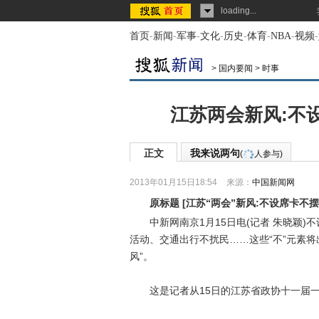
loading...
首页
-
新闻
-
军事
-
文化
-
历史
-
体育
-
NBA
-
视频
-
>
国内要闻
>
时事
江苏两会新风:不
正文
我来说两句
(
人参与)
2013年01月15日18:54
来源：
中国新闻网
原标题
[
江苏“两会”新风:不设席卡不
中新网南京1月15日电(记者 朱晓颖)
活动、交通出行不扰民……这些“不”元素将
风”。
这是记者从15日的江苏省政协十一届一