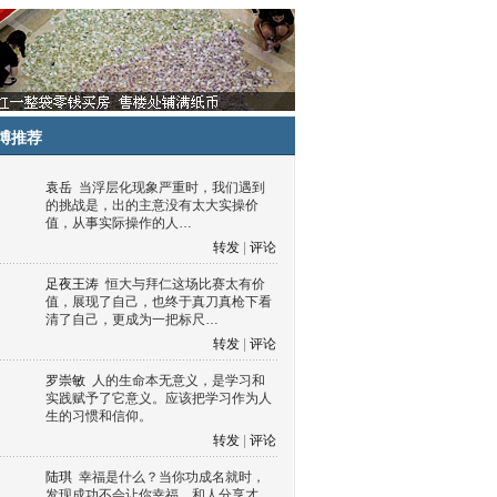
博推荐
袁岳
当浮层化现象严重时，我们遇到
的挑战是，出的主意没有太大实操价
值，从事实际操作的人…
转发
|
评论
足夜王涛
恒大与拜仁这场比赛太有价
值，展现了自己，也终于真刀真枪下看
清了自己，更成为一把标尺…
转发
|
评论
罗崇敏
人的生命本无意义，是学习和
实践赋予了它意义。应该把学习作为人
生的习惯和信仰。
转发
|
评论
陆琪
幸福是什么？当你功成名就时，
发现成功不会让你幸福，和人分享才