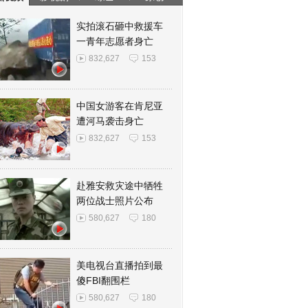
实拍滚石砸中救援车
一青年志愿者身亡
832,627
153
中国女游客在肯尼亚
遭河马袭击身亡
832,627
153
赴雅安救灾途中牺牲
两位战士照片公布
580,627
180
美电视台直播拍到最
傻FBI翻围栏
580,627
180