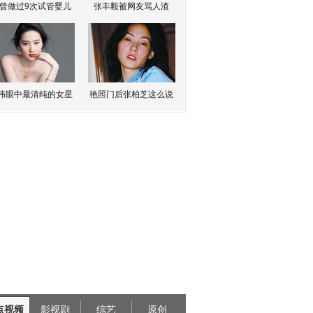
曾做过9次试管婴儿
张丰毅被网友骂人渣
伟眼中最清纯的女星
艳照门后张柏芝这么说
点视频
影视剧
综艺
原创