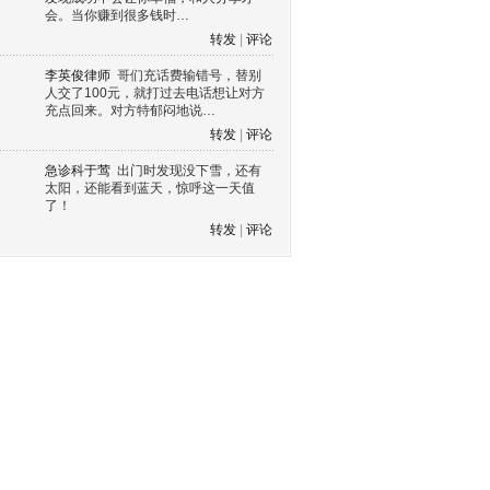
会。当你赚到很多钱时…
转发
|
评论
李英俊律师
哥们充话费输错号，替别
人交了100元，就打过去电话想让对方
充点回来。对方特郁闷地说…
转发
|
评论
急诊科于莺
出门时发现没下雪，还有
太阳，还能看到蓝天，惊呼这一天值
了！
转发
|
评论