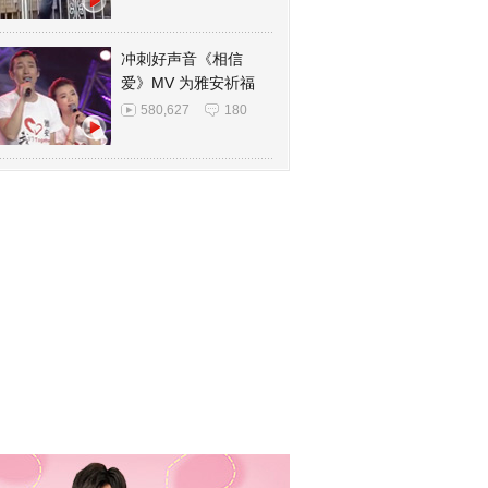
冲刺好声音《相信
爱》MV 为雅安祈福
580,627
180