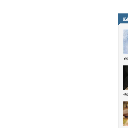
热
她
他