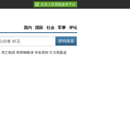
欢迎入驻搜狐媒体平台
国内
|
国际
|
社会
|
军事
|
评论
：
死亡航班
饲养蜘蛛侠
夺命房间
引力双眼皮