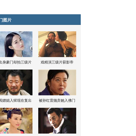
门图片
出身豪门却拍三级片
戏精演三级片获影帝
因嫖娼入狱现在复出
被孙红雷抛弃她入佛门