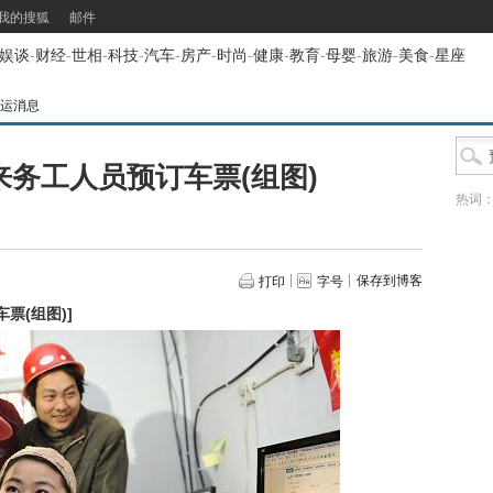
我的搜狐
邮件
娱谈
-
财经
-
世相
-
科技
-
汽车
-
房产
-
时尚
-
健康
-
教育
-
母婴
-
旅游
-
美食
-
星座
春运消息
务工人员预订车票(组图)
热词
保存到博客
打印
字号
票(组图)
]