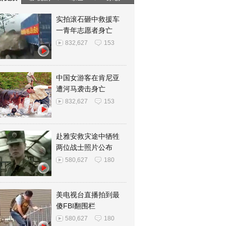
实拍滚石砸中救援车
一青年志愿者身亡
832,627
153
中国女游客在肯尼亚
遭河马袭击身亡
832,627
153
赴雅安救灾途中牺牲
两位战士照片公布
580,627
180
美电视台直播拍到最
傻FBI翻围栏
580,627
180