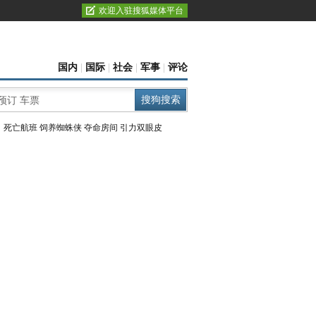
欢迎入驻搜狐媒体平台
国内
|
国际
|
社会
|
军事
|
评论
：
死亡航班
饲养蜘蛛侠
夺命房间
引力双眼皮