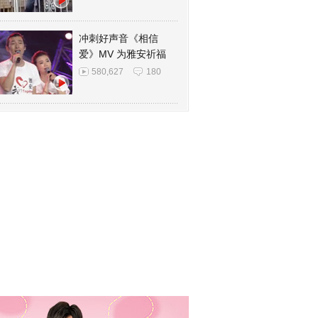
冲刺好声音《相信
爱》MV 为雅安祈福
580,627
180