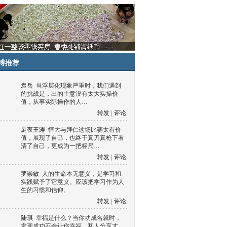
博推荐
袁岳
当浮层化现象严重时，我们遇到
的挑战是，出的主意没有太大实操价
值，从事实际操作的人…
转发
|
评论
足夜王涛
恒大与拜仁这场比赛太有价
值，展现了自己，也终于真刀真枪下看
清了自己，更成为一把标尺…
转发
|
评论
罗崇敏
人的生命本无意义，是学习和
实践赋予了它意义。应该把学习作为人
生的习惯和信仰。
转发
|
评论
陆琪
幸福是什么？当你功成名就时，
发现成功不会让你幸福，和人分享才