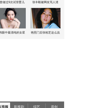
曾做过9次试管婴儿
张丰毅被网友骂人渣
伟眼中最清纯的女星
艳照门后张柏芝这么说
点视频
影视剧
综艺
原创