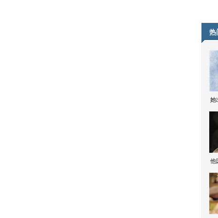
热
她
他