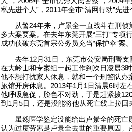
人”，2006年“全市优秀人民警察”，2004年
私先进个人”，2011年全市“清网行动”先
从警24年来，卢景全一直战斗在刑侦
多大案要案。在去年东莞开展“三打”专项
成功侦破东莞首宗公务员充当“保护伞”案
去年12月31日，东莞市公安局刑警支
在大岭山和专案组一起工作到次日凌晨3
他不想打扰家人休息，就和一个刑警队办
旅馆开房休息。2013年1月1日清晨6时
他呼吸急促，脸色不对劲，于是赶紧拨12
到1月5日，还是没能将他从死亡线上拉回
虽然医学鉴定没能给出卢景全的死亡原
认为过度劳累是卢景全去世的重要原因。卢