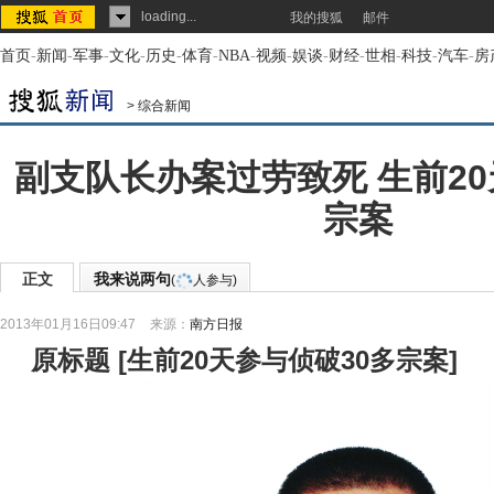
loading...
我的搜狐
邮件
首页
-
新闻
-
军事
-
文化
-
历史
-
体育
-
NBA
-
视频
-
娱谈
-
财经
-
世相
-
科技
-
汽车
-
房
>
综合新闻
副支队长办案过劳致死 生前20
宗案
正文
我来说两句
(
人参与)
2013年01月16日09:47
来源：
南方日报
原标题
[
生前20天参与侦破30多宗案
]