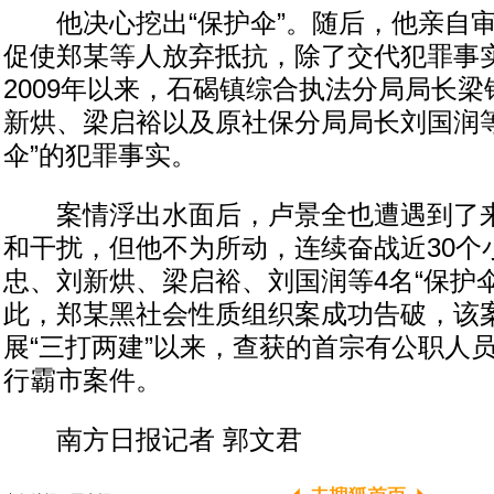
他决心挖出“保护伞”。随后，他亲自审
促使郑某等人放弃抵抗，除了交代犯罪事
2009年以来，石碣镇综合执法分局局长
新烘、梁启裕以及原社保分局局长刘国润等
伞”的犯罪事实。
案情浮出水面后，卢景全也遭遇到了来
和干扰，但他不为所动，连续奋战近30个
忠、刘新烘、梁启裕、刘国润等4名“保护
此，郑某黑社会性质组织案成功告破，该
展“三打两建”以来，查获的首宗有公职人员
行霸市案件。
南方日报记者 郭文君