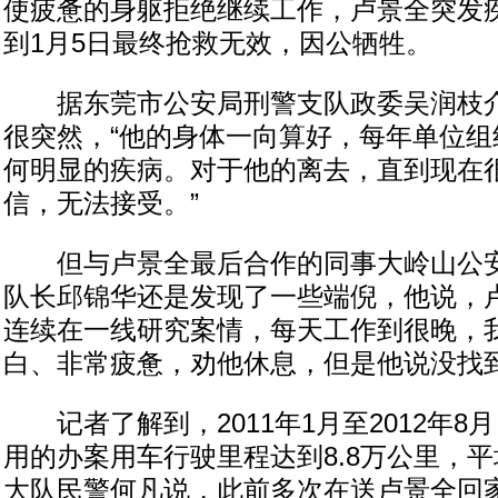
使疲惫的身躯拒绝继续工作，卢景全突发
到1月5日最终抢救无效，因公牺牲。
据东莞市公安局刑警支队政委吴润枝介
很突然，“他的身体一向算好，每年单位组
何明显的疾病。对于他的离去，直到现在
信，无法接受。”
但与卢景全最后合作的同事大岭山公安
队长邱锦华还是发现了一些端倪，他说，
连续在一线研究案情，每天工作到很晚，
白、非常疲惫，劝他休息，但是他说没找
记者了解到，2011年1月至2012年8
用的办案用车行驶里程达到8.8万公里，平
大队民警何凡说，此前多次在送卢景全回