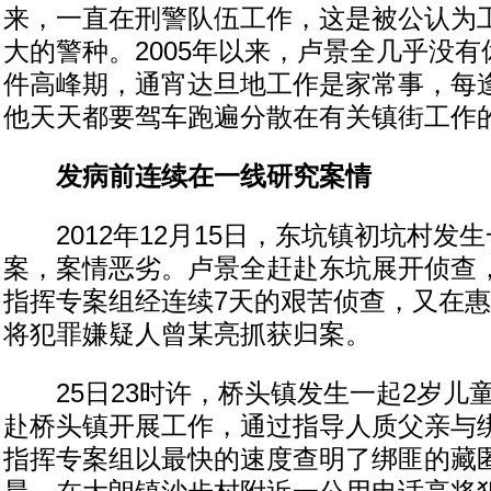
来，一直在刑警队伍工作，这是被公认为
大的警种。2005年以来，卢景全几乎没
件高峰期，通宵达旦地工作是家常事，每
他天天都要驾车跑遍分散在有关镇街工作
发病前连续在一线研究案情
2012年12月15日，东坑镇初坑村发生
案，案情恶劣。卢景全赶赴东坑展开侦查，
指挥专案组经连续7天的艰苦侦查，又在惠
将犯罪嫌疑人曾某亮抓获归案。
25日23时许，桥头镇发生一起2岁儿
赴桥头镇开展工作，通过指导人质父亲与
指挥专案组以最快的速度查明了绑匪的藏匿