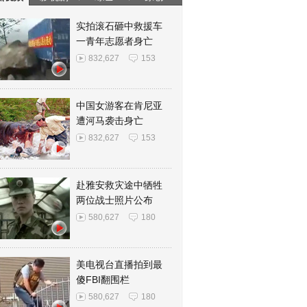
实拍滚石砸中救援车
一青年志愿者身亡
832,627
153
中国女游客在肯尼亚
遭河马袭击身亡
832,627
153
赴雅安救灾途中牺牲
两位战士照片公布
580,627
180
美电视台直播拍到最
傻FBI翻围栏
580,627
180