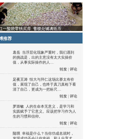
博推荐
袁岳
当浮层化现象严重时，我们遇到
的挑战是，出的主意没有太大实操价
值，从事实际操作的人…
转发
|
评论
足夜王涛
恒大与拜仁这场比赛太有价
值，展现了自己，也终于真刀真枪下看
清了自己，更成为一把标尺…
转发
|
评论
罗崇敏
人的生命本无意义，是学习和
实践赋予了它意义。应该把学习作为人
生的习惯和信仰。
转发
|
评论
陆琪
幸福是什么？当你功成名就时，
发现成功不会让你幸福，和人分享才