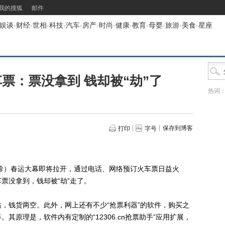
我的搜狐
邮件
娱谈
-
财经
-
世相
-
科技
-
汽车
-
房产
-
时尚
-
健康
-
教育
-
母婴
-
旅游
-
美食
-
星座
票：票没拿到 钱却被“劫”了
热词
保存到博客
打印
字号
微珍）春运大幕即将拉开，通过电话、网络预订火车票日益火
票没拿到，钱却被“劫”走了。
钱货两空。此外，网上还有不少“抢票利器”的软件，购买之
。其原理是，软件内有定制的“12306.cn抢票助手”应用扩展，