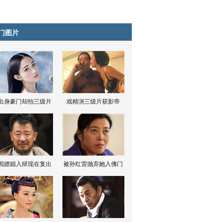
门图片
出身豪门却拍三级片
戏精演三级片获影帝
因嫖娼入狱现在复出
被孙红雷抛弃她入佛门