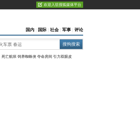
欢迎入驻搜狐媒体平台
国内
|
国际
|
社会
|
军事
|
评论
：
死亡航班
饲养蜘蛛侠
夺命房间
引力双眼皮