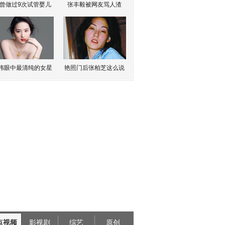
曾做过9次试管婴儿
张丰毅被网友骂人渣
伟眼中最清纯的女星
艳照门后张柏芝这么说
点视频
影视剧
综艺
原创