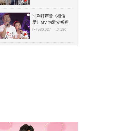
冲刺好声音《相信
爱》MV 为雅安祈福
580,627
180