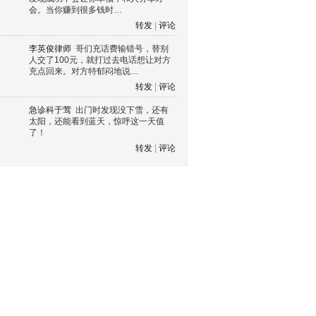
会。当你赚到很多钱时…
转发
|
评论
李英俊律师
哥们充话费输错号，替别
人交了100元，就打过去电话想让对方
充点回来。对方特郁闷地说…
转发
|
评论
急诊科于莺
出门时发现没下雪，还有
太阳，还能看到蓝天，惊呼这一天值
了！
转发
|
评论