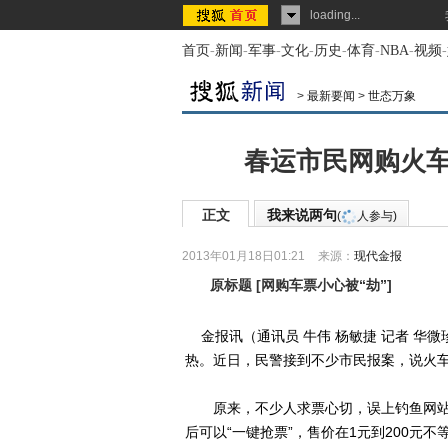
loading...
首页
-
新闻
-
军事
-
文化
-
历史
-
体育
-
NBA
-
视频
-
>
最新要闻
>
世态万象
春运市民网购火车
正文
我来说两句
(
人参与)
2013年01月18日01:21
来源：
现代金报
原标题
[
网购车票小心被“劫”
]
金报讯（通讯员 牛伟 杨敏捷 记者 华
热。近日，民警接到不少市民报案，说火车
原来，不少人求票心切，误上钓鱼网站，
后可以“一键抢票”，售价在1元到200元不等