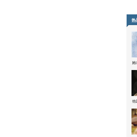
热
她
他