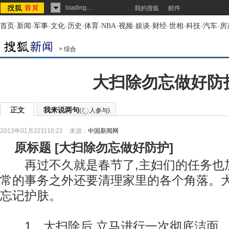
loading...
我的搜狐
邮件
首页
-
新闻
-
军事
-
文化
-
历史
-
体育
-
NBA
-
视频
-
娱谈
-
财经
-
世相
-
科技
-
汽车
-
房
>
综合
大扫除勿忘做好防
正文
我来说两句
(
人参与)
2013年01月22日10:22
来源：
中国新闻网
原标题
[
大扫除勿忘做好防护
]
再过不久就是春节了,主妇们的任务也加
常的事务之外还要清理家里的各个角落。大
忘记护肤。
1、大扫除后,立马进行一次彻底洁面