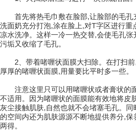
首先将热毛巾敷在脸部,让脸部的毛孔
洗面奶充分打泡,涂在脸上,对T字区进行
凉水洗净。这样一冷一热交替,会使毛孔张
污垢又收缩了毛孔。
2、带着啫喱状面膜大扫除。在打扫前,
厚厚的啫喱状面膜,用量要比平时多一些。
注意这里只可以用啫喱状或者膏状的面
不适用。因为啫喱状的面膜能有效地将皮肤
灰尘接触肌肤,自然也就不会堵塞毛孔。同
的空间内还为肌肤源源不断地提供养分,保
两得。