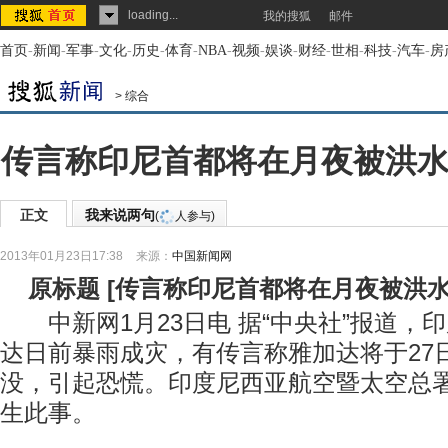
loading...
我的搜狐
邮件
首页
-
新闻
-
军事
-
文化
-
历史
-
体育
-
NBA
-
视频
-
娱谈
-
财经
-
世相
-
科技
-
汽车
-
房
>
综合
传言称印尼首都将在月夜被洪水
正文
我来说两句
(
人参与)
2013年01月23日17:38
来源：
中国新闻网
原标题
[
传言称印尼首都将在月夜被洪水
中新网1月23日电 据“中央社”报道，
达日前暴雨成灾，有传言称雅加达将于27
没，引起恐慌。印度尼西亚航空暨太空总
生此事。