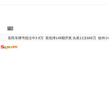
广告
彩民车牌号投注中3.9万
双色球148期开奖:头奖11注666万
徐州小