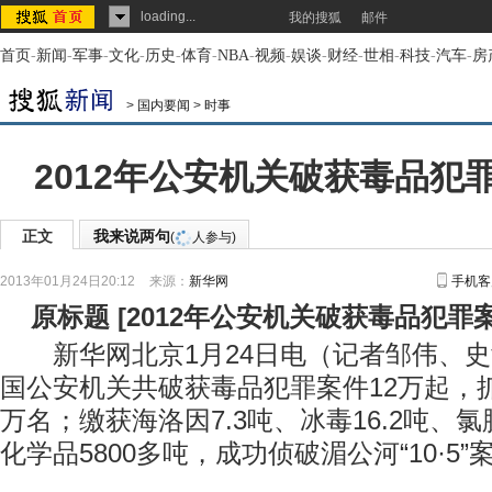
loading...
我的搜狐
邮件
首页
-
新闻
-
军事
-
文化
-
历史
-
体育
-
NBA
-
视频
-
娱谈
-
财经
-
世相
-
科技
-
汽车
-
房
>
国内要闻
>
时事
2012年公安机关破获毒品犯
正文
我来说两句
(
人参与)
2013年01月24日20:12
来源：
新华网
手机客
原标题
[
2012年公安机关破获毒品犯罪
新华网北京1月24日电（记者邹伟、史竞
国公安机关共破获毒品犯罪案件12万起，
万名；缴获海洛因7.3吨、冰毒16.2吨、氯
化学品5800多吨，成功侦破湄公河“10·5