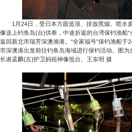
1月24日，受日本方面造浪、排放黑烟、喷水
像送上钓鱼岛(台)供奉，中途折返的台湾保钓渔船“
返回新北市瑞芳深澳渔港。“全家福号”保钓渔船于2
市深澳港出发前往钓鱼岛海域进行保钓活动。图为
长谢孟麟(左)护卫妈祖神像抵台。王东明 摄