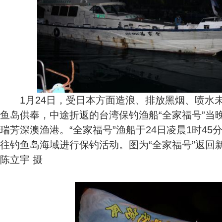
1月24日，受日本方面造浪、排放黑烟、喷水
鱼岛供奉，中途折返的台湾保钓渔船“全家福号”当
瑞芳深澳渔港。“全家福号”渔船于24日凌晨1时4
往钓鱼岛海域进行保钓活动。图为“全家福号”返回
陈立宇 摄