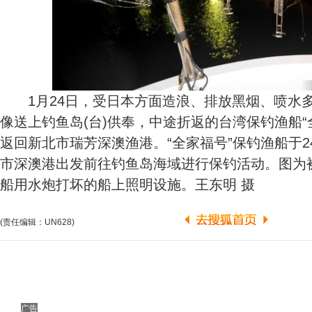
1月24日，受日本方面造浪、排放黑烟、喷水
像送上钓鱼岛(台)供奉，中途折返的台湾保钓渔船“
返回新北市瑞芳深澳渔港。“全家福号”保钓渔船于2
市深澳港出发前往钓鱼岛海域进行保钓活动。图为
船用水炮打坏的船上照明设施。王东明 摄
(责任编辑：UN628)
广告