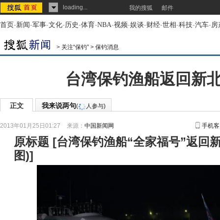
loading...
我的搜狐
邮件
首页
-
新闻
-
军事
-
文化
-
历史
-
体育
-
NBA
-
视频
-
娱谈
-
财经
-
世相
-
科技
-
汽车
-
房
>
关注“保钓”
>
保钓消息
台湾保钓渔船返回新
正文
我来说两句
(
人参与)
2013年01月25日01:27
来源：
中国新闻网
手机客
原标题
[
台湾保钓渔船“全家福号”返回
图)
]