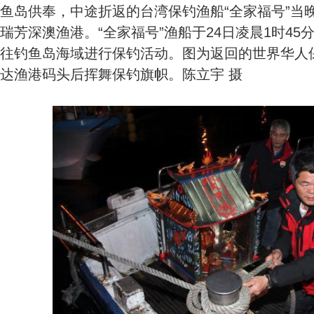
鱼岛供奉，中途折返的台湾保钓渔船“全家福号”当
瑞芳深澳渔港。“全家福号”渔船于24日凌晨1时4
往钓鱼岛海域进行保钓活动。图为返回的世界华人
达渔港码头后挥舞保钓旗帜。陈立宇 摄