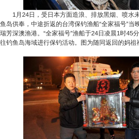
1月24日，受日本方面造浪、排放黑烟、喷水
鱼岛供奉，中途折返的台湾保钓渔船“全家福号”当
瑞芳深澳渔港。“全家福号”渔船于24日凌晨1时4
往钓鱼岛海域进行保钓活动。图为随同返回的妈祖