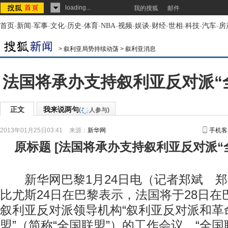
loading...
我的搜狐
邮件
首页
-
新闻
-
军事
-
文化
-
历史
-
体育
-
NBA
-
视频
-
娱谈
-
财经
-
世相
-
科技
-
汽车
-
房
>
叙利亚局势持续动荡
>
叙利亚消息
法国将承办支持叙利亚反对派“
正文
我来说两句
(
人参与)
2013年01月25日03:41
来源：
新华网
手机客
原标题
[
法国将承办支持叙利亚反对派“
新华网巴黎1月24日电（记者郑斌 郑
比尤斯24日在巴黎表示，法国将于28日
叙利亚反对派领导机构“叙利亚反对派和革
盟”（简称“全国联盟”）的工作会议。“全国