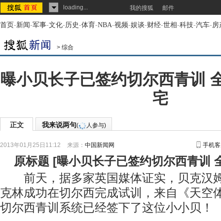
loading...
我的搜狐
邮件
首页
-
新闻
-
军事
-
文化
-
历史
-
体育
-
NBA
-
视频
-
娱谈
-
财经
-
世相
-
科技
-
汽车
-
房
>
综合
曝小贝长子已签约切尔西青训 
宅
正文
我来说两句
(
人参与)
2013年01月25日11:12
来源：
中国新闻网
手机客
原标题
[
曝小贝长子已签约切尔西青训 
前天，据多家英国媒体证实，贝克汉姆
克林成功在切尔西完成试训，来自《天空
切尔西青训系统已经签下了这位小小贝！