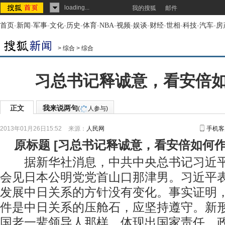
loading...
我的搜狐
邮件
首页
-
新闻
-
军事
-
文化
-
历史
-
体育
-
NBA
-
视频
-
娱谈
-
财经
-
世相
-
科技
-
汽车
-
房
>
综合
>
综合
习总书记释诚意，看安倍
正文
我来说两句
(
人参与)
2013年01月26日15:52
来源：
人民网
手机客
原标题
[
习总书记释诚意，看安倍如何
据新华社消息，中共中央总书记习近平
会见日本公明党党首山口那津男。习近平
发展中日关系的方针没有变化。事实证明
件是中日关系的压舱石，应坚持遵守。新
国老一辈领导人那样，体现出国家责任、