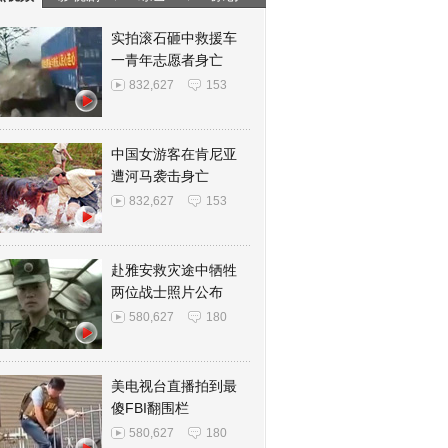
实拍滚石砸中救援车
一青年志愿者身亡
832,627
153
中国女游客在肯尼亚
遭河马袭击身亡
832,627
153
赴雅安救灾途中牺牲
两位战士照片公布
580,627
180
美电视台直播拍到最
傻FBI翻围栏
580,627
180