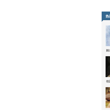
热
她
他