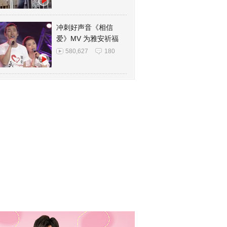
冲刺好声音《相信
爱》MV 为雅安祈福
580,627
180