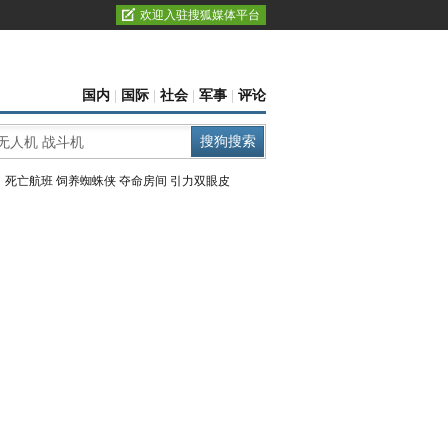
欢迎入驻搜狐媒体平台
国内
|
国际
|
社会
|
军事
|
评论
：
死亡航班
饲养蜘蛛侠
夺命房间
引力双眼皮