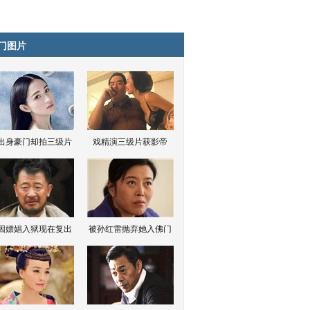
门图片
出身豪门却拍三级片
戏精演三级片获影帝
因嫖娼入狱现在复出
被孙红雷抛弃她入佛门