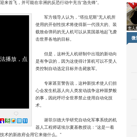
来首飞，并可能在非洲的反恐行动中充当“急先锋”。
军方领导人认为，“塔拉尼斯”无人机所
使用的开创性技术将使得新一代强大的、装
载致命弹药的无人机可以从英国基地起飞袭
微
击世界各地的目标。
但是，这种无人机研制中出现的新动向
无法播放，点
是有争议的，因为这使得计算机可以不受人
类控制自动选定目标并击毙敌军。
专家甚至警告说，这种新技术使人们担
心会发生机器人向人类发动战争这种噩梦般
的事，因此呼吁全世界禁止使用自动化技
术。
谢菲尔德大学研究自动化军事系统的机
器人工程师诺埃尔夏基教授说：“这是一着
技术的新政府会用它来做什么。”