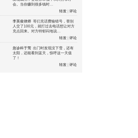
会。当你赚到很多钱时…
转发
|
评论
李英俊律师
哥们充话费输错号，替别
人交了100元，就打过去电话想让对方
充点回来。对方特郁闷地说…
转发
|
评论
急诊科于莺
出门时发现没下雪，还有
太阳，还能看到蓝天，惊呼这一天值
了！
转发
|
评论