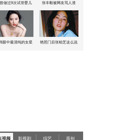
曾做过9次试管婴儿
张丰毅被网友骂人渣
伟眼中最清纯的女星
艳照门后张柏芝这么说
点视频
影视剧
综艺
原创