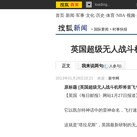
loading...
首页
-
新闻
-
军事
-
文化
-
历史
-
体育
-
NBA
-
视频
-
>
国际要闻
>
时事快报
英国超级无人战斗
正文
我来说两句
(
人参与)
2013年01月28日10:21
来源：
新华网
原标题
[
英国超级无人战斗机即将首飞
【英国《每日邮报》网站1月27日报道
它以凯尔特神话中的雷神命名，飞行速度
这就是“塔拉尼斯”，英国最新研制的无