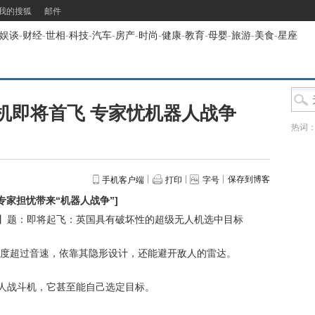
我的搜狐
邮件
娱谈
-
财经
-
世相
-
科技
-
汽车
-
房产
-
时尚
-
健康
-
教育
-
母婴
-
旅游
-
美食
-
星座
机即将首飞 专家忧机器人战争
热词
保存到博客
手机客户端
打印
字号
专家担忧带来“机器人战争”
]
】题：即将起飞：英国具有破坏性的超级无人机选中目标
超过音速，依靠其隐形设计，还能避开敌人的雷达。
人战斗机，它甚至能自己选定目标。