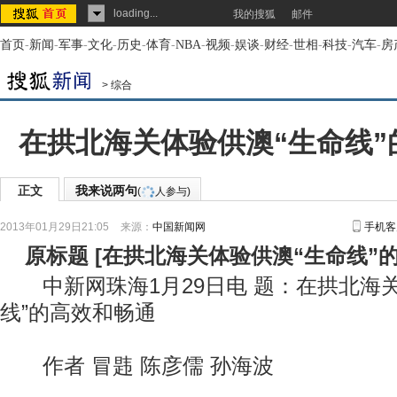
loading...
我的搜狐
邮件
首页
-
新闻
-
军事
-
文化
-
历史
-
体育
-
NBA
-
视频
-
娱谈
-
财经
-
世相
-
科技
-
汽车
-
房
>
综合
在拱北海关体验供澳“生命线”
正文
我来说两句
(
人参与)
2013年01月29日21:05
来源：
中国新闻网
手机客
原标题
[
在拱北海关体验供澳“生命线”
中新网珠海1月29日电 题：在拱北海关
线”的高效和畅通
作者 冒韪 陈彦儒 孙海波