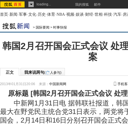
loading...
我的搜狐
邮件
首页
-
新闻
-
军事
-
文化
-
历史
-
体育
-
NBA
-
视频
-
娱谈
-
财经
-
世相
-
科技
-
汽车
-
房
>
国际要闻
>
时事快报
韩国2月召开国会正式会议 处
案
正文
我来说两句
(
人参与)
2013年01月31日20:06
来源：
中国新闻网
手机客
原标题
[
韩国2月召开国会正式会议 处
中新网1月31日电 据韩联社报道，韩
最大在野党民主统合党31日表示，两党将
国会，2月14日和16日分别召开国会正式