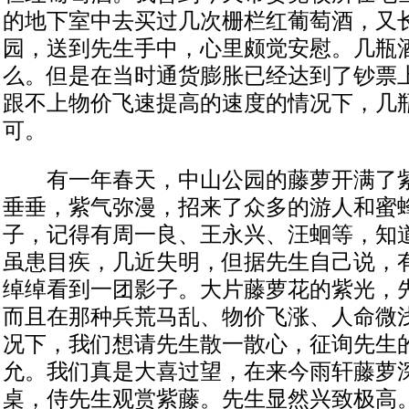
的地下室中去买过几次栅栏红葡萄酒，又
园，送到先生手中，心里颇觉安慰。几瓶
么。但是在当时通货膨胀已经达到了钞票
跟不上物价飞速提高的速度的情况下，几
可。
有一年春天，中山公园的藤萝开满了紫
垂垂，紫气弥漫，招来了众多的游人和蜜
子，记得有周一良、王永兴、汪蛔等，知
虽患目疾，几近失明，但据先生自己说，
绰绰看到一团影子。大片藤萝花的紫光，
而且在那种兵荒马乱、物价飞涨、人命微
况下，我们想请先生散一散心，征询先生
允。我们真是大喜过望，在来今雨轩藤萝
桌，侍先生观赏紫藤。先生显然兴致极高