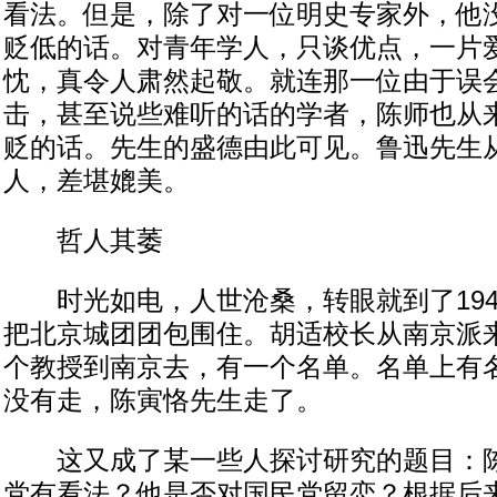
看法。但是，除了对一位明史专家外，他
贬低的话。对青年学人，只谈优点，一片
忱，真令人肃然起敬。就连那一位由于误
击，甚至说些难听的话的学者，陈师也从
贬的话。先生的盛德由此可见。鲁迅先生
人，差堪媲美。
哲人其萎
时光如电，人世沧桑，转眼就到了194
把北京城团团包围住。胡适校长从南京派
个教授到南京去，有一个名单。名单上有
没有走，陈寅恪先生走了。
这又成了某一些人探讨研究的题目：陈
党有看法？他是否对国民党留恋？根据后