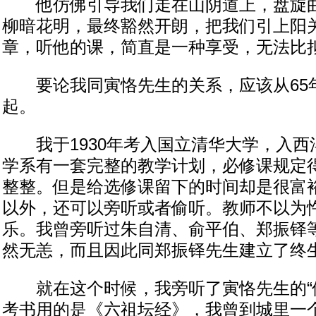
他仿佛引导我们走在山阴道上，盘旋曲
柳暗花明，最终豁然开朗，把我们引上阳
章，听他的课，简直是一种享受，无法比
要论我同寅恪先生的关系，应该从65
起。
我于1930年考入国立清华大学，入西
学系有一套完整的教学计划，必修课规定
整整。但是给选修课留下的时间却是很富
以外，还可以旁听或者偷听。教师不以为
乐。我曾旁听过朱自清、俞平伯、郑振铎
然无恙，而且因此同郑振铎先生建立了终
就在这个时候，我旁听了寅恪先生的“佛
考书用的是《六祖坛经》，我曾到城里一