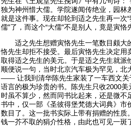
先生在《王观堂先生挽词》中有几句诗：“
独为神州惜大儒。学院遂闻传绝业，园林差
就是这件事。现在却轮到适之先生再一次“
儒”了，而这个“大儒”不是别人，竟是寅恪
适之先生想赠寅恪先生一笔数目颇大的
恪先生却拒不接受。最后寅恪先生决定用
取得适之先生的美元。于是适之先生就派
顺便说一句，当时北京汽车极为罕见，北
—— 让我到清华陈先生家装了一车西文关
语言的极为珍贵的书。陈先生只收2000
时虽不算少，然而同书比起来，还是微不
书中，仅一部《圣彼得堡梵德大词典》市
数目了。这一批书实际上带有捐赠的性质
钱一芥不取的狷介性格，由此也可见一斑