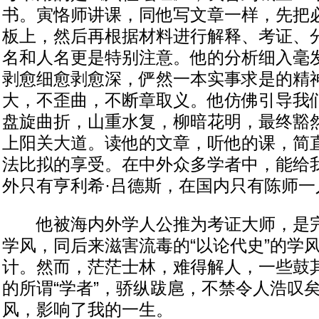
书。寅恪师讲课，同他写文章一样，先把
板上，然后再根据材料进行解释、考证、
名和人名更是特别注意。他的分析细入毫
剥愈细愈剥愈深，俨然一本实事求是的精
大，不歪曲，不断章取义。他仿佛引导我
盘旋曲折，山重水复，柳暗花明，最终豁
上阳关大道。读他的文章，听他的课，简
法比拟的享受。在中外众多学者中，能给
外只有亨利希·吕德斯，在国内只有陈师一
他被海内外学人公推为考证大师，是完
学风，同后来滋害流毒的“以论代史”的学
计。然而，茫茫士林，难得解人，一些鼓
的所谓“学者”，骄纵跋扈，不禁令人浩叹
风，影响了我的一生。