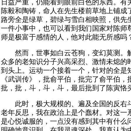
日益严重，仍能看到眼前白色的东西。有
陈毅和陶铸，命人在先生楼前草地上铺成
路旁全是绿草，碧绿与雪白相映照，供先
一件小事中，也可以看到我们国家对陈师
师是极富于感情的人，他对此能无所感吗
然而，世事如白云苍狗，变幻莫测。解
众多的老知识分子兴高采烈、激情未熄的
到头上。运动一个接着一个，针对的全是
《武训传》，批俞平伯，批完了俞平伯，
批，批，斗，斗，斗，最后批到了陈寅恪
此时，极大规模的、遍及全国的反右斗
老年反思，我在政治上是个蠢材。对这一
是心悦诚服的，一点没有感到其中有什么
明确地意识到，在我灵魂深处，我真认为