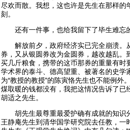
尽欢而散。我想，这也许是先生在那样的
刻。
还有一件事，也给我留下了毕生难忘
解放前夕，政府经济实已完全崩溃。从
券，又从银圆券改为金圆券，越改越乱。
买几斤粮食，携带的这币那券的重量有时
学术界的泰斗、德高望重、被著名的史学
为“教授的教授”的陈寅恪先生也不能例外
煤取暖的钱都没有，我把这情况告诉了已
胡适之先生。
胡先生最尊重最爱护确有成就的知识分
王静庵先生到清华国学研究院去任教，一