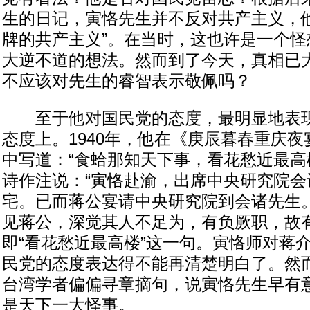
生的日记，寅恪先生并不反对共产主义，他
牌的共产主义”。在当时，这也许是一个怪
大逆不道的想法。然而到了今天，真相已
不应该对先生的睿智表示敬佩吗？
至于他对国民党的态度，最明显地表现
态度上。1940年，他在《庚辰暮春重庆
中写道：“食蛤那知天下事，看花愁近最高
诗作注说：“寅恪赴渝，出席中央研究院会
宅。已而蒋公宴请中央研究院到会诸先生
见蒋公，深觉其人不足为，有负厥职，故有
即“看花愁近最高楼”这一句。寅恪师对蒋
民党的态度表达得不能再清楚明白了。然
台湾学者偏偏寻章摘句，说寅恪先生早有
是天下一大怪事。