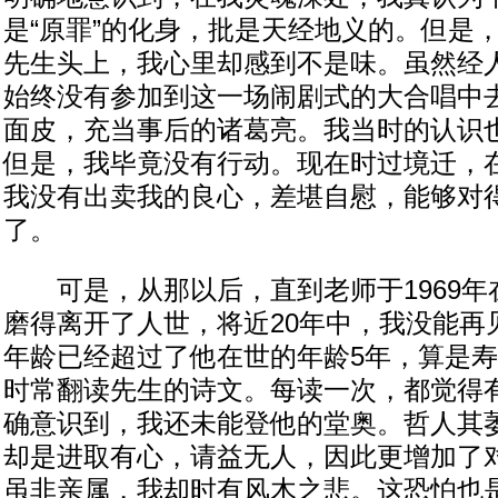
是“原罪”的化身，批是天经地义的。但是
先生头上，我心里却感到不是味。虽然经
始终没有参加到这一场闹剧式的大合唱中
面皮，充当事后的诸葛亮。我当时的认识
但是，我毕竟没有行动。现在时过境迁，在
我没有出卖我的良心，差堪自慰，能够对
了。
可是，从那以后，直到老师于1969年
磨得离开了人世，将近20年中，我没能再
年龄已经超过了他在世的年龄5年，算是
时常翻读先生的诗文。每读一次，都觉得
确意识到，我还未能登他的堂奥。哲人其
却是进取有心，请益无人，因此更增加了
虽非亲属，我却时有风木之悲。这恐怕也