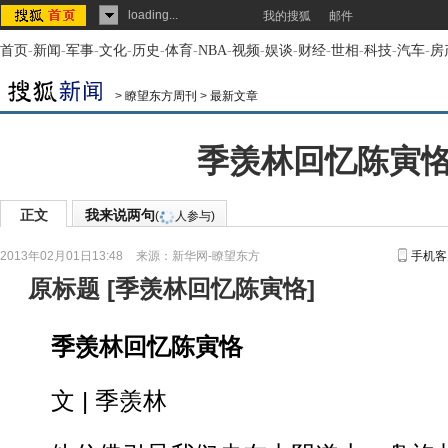
loading...
我的搜狐
邮件
首页
-
新闻
-
军事
-
文化
-
历史
-
体育
-
NBA
-
视频
-
娱谈
-
财经
-
世相
-
科技
-
汽车
-
房
>
瞭望东方周刊
>
最新文章
季羡林回忆陈寅
正文
我来说两句
(
人参与)
2013年02月01日13:48
来源：
新华网-瞭望东方
手机客
原标题
[
季羡林回忆陈寅恪
]
季羡林回忆陈寅恪
文 | 季羡林