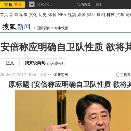
loading...
我的搜狐
邮件
首页
-
新闻
-
军事
-
文化
-
历史
-
体育
-
NBA
-
视频
-
娱谈
-
财经
-
世相
-
科技
-
汽车
-
房
>
国际要闻
>
时事快报
安倍称应明确自卫队性质 欲将其
正文
我来说两句
(
人参与)
2013年02月01日15:48
来源：
中国新闻网
手机客
原标题
[
安倍称应明确自卫队性质 欲将其