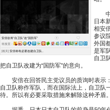
中新
日本
相安
参议
安倍欲将“自卫队”改“国防军”
外国
转发至：
是军
[相关]
安倍称有必要改建自卫队..
自卫
把自卫队改建为“国防军”的意向。
安倍在回答民主党议员的质询时表示：
自卫队称作军队，而在国际法上，自卫队
待。所以有必要采取措施来解除这种矛盾
据悉，日本日本自卫队的前身是50年