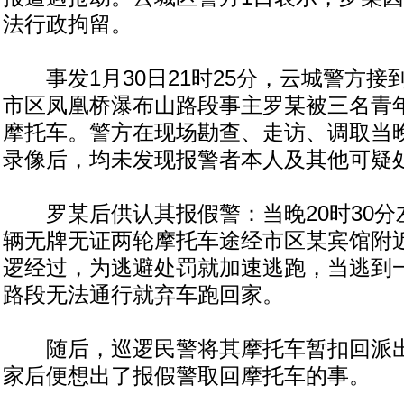
法行政拘留。
事发1月30日21时25分，云城警方接到 
市区凤凰桥瀑布山路段事主罗某被三名青
摩托车。警方在现场勘查、走访、调取当
录像后，均未发现报警者本人及其他可疑
罗某后供认其报假警：当晚20时30分
辆无牌无证两轮摩托车途经市区某宾馆附
逻经过，为逃避处罚就加速逃跑，当逃到
路段无法通行就弃车跑回家。
随后，巡逻民警将其摩托车暂扣回派出
家后便想出了报假警取回摩托车的事。