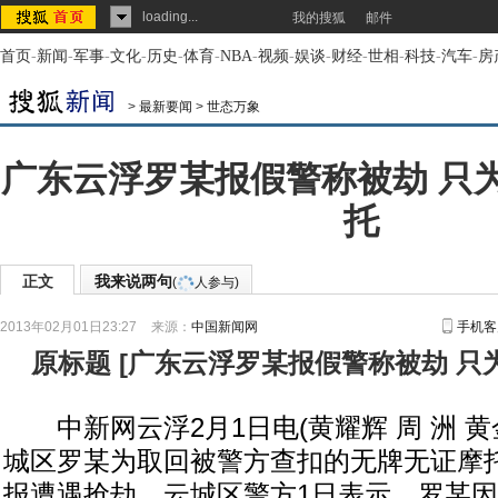
loading...
我的搜狐
邮件
首页
-
新闻
-
军事
-
文化
-
历史
-
体育
-
NBA
-
视频
-
娱谈
-
财经
-
世相
-
科技
-
汽车
-
房
>
最新要闻
>
世态万象
广东云浮罗某报假警称被劫 只
托
正文
我来说两句
(
人参与)
2013年02月01日23:27
来源：
中国新闻网
手机客
原标题
[
广东云浮罗某报假警称被劫 只
中新网云浮2月1日电(黄耀辉 周 洲 黄
城区罗某为取回被警方查扣的无牌无证摩托车
报遭遇抢劫。云城区警方1日表示，罗某