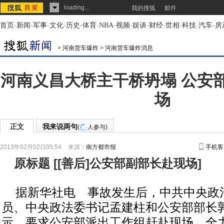
loading...
我的搜狐
邮件
首页
-
新闻
-
军事
-
文化
-
历史
-
体育
-
NBA
-
视频
-
娱谈
-
财经
-
世相
-
科技
-
汽车
-
房
>
河南货车爆炸
>
河南货车爆炸消息
河南义昌大桥主干桥坍塌 公安
场
正文
我来说两句
(
人参与)
2013年02月02日05:54
来源：
南方都市报
手机客
原标题
[
[善后]公安部副部长赴现场
]
据新华社电 事故发生后，中共中央政
员、中央政法委书记孟建柱和公安部部长
示，要求公安部派出工作组赶赴现场，全