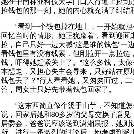
她在中南林业科技大学门口人行道上捡到
捡钱包的那一刻，她的内心就充满了纠结
“看到一个钱包掉在地上，一开始就担心
回忆当时的情形。她正犹豫着，看到迎面
捡，自己只好一边大喊“这是谁的钱包”一
看钱包里有没有线索，但刚拉开一点拉链
钱，吓得她赶紧关上了。“这么多钱，太像
本想走，又担心失主会寻来，只好站在原地
钱包丢了？”行人看看她，又匆匆而过，二
答，周女士只好先带着钱包回家了。
“这东西简直像个烫手山芋，不知道怎么
说，回家后她和80多岁的父母交换了意见
居委会，爸爸说应该送到潇湘晨报，她则
所。进行一番激烈的讨论后，她考虑到派