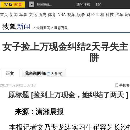
loading...
我的搜狐
邮件
首页
-
新闻
-
军事
-
文化
-
历史
-
体育
-
NBA
-
视频
-
娱谈
-
财经
-
世相
-
科技
-
汽车
-
房
>
最新要闻
>
世态万象
女子捡上万现金纠结2天寻失主
阱
正文
我来说两句
(
人参与)
2013年02月02日07:18
手机客
原标题
[
捡到上万现金，她纠结了两天
]
来源：
潇湘晨报
本报记者文乃斐龙涛实习生崔容芝长沙报