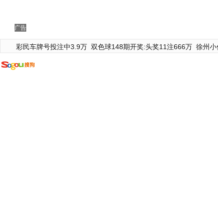
广告
彩民车牌号投注中3.9万
双色球148期开奖:头奖11注666万
徐州小