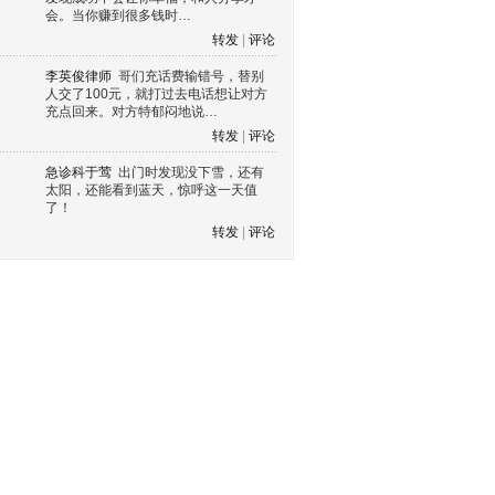
会。当你赚到很多钱时…
转发
|
评论
李英俊律师
哥们充话费输错号，替别
人交了100元，就打过去电话想让对方
充点回来。对方特郁闷地说…
转发
|
评论
急诊科于莺
出门时发现没下雪，还有
太阳，还能看到蓝天，惊呼这一天值
了！
转发
|
评论