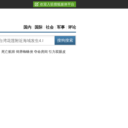
欢迎入驻搜狐媒体平台
国内
|
国际
|
社会
|
军事
|
评论
：
死亡航班
饲养蜘蛛侠
夺命房间
引力双眼皮