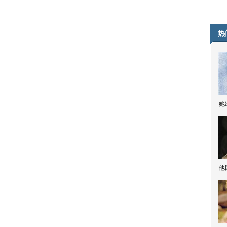
热
她
他