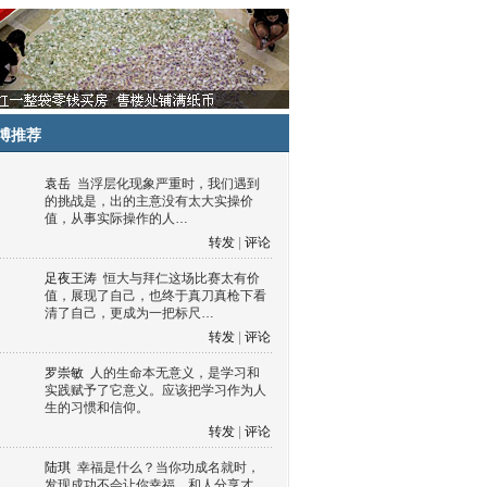
博推荐
袁岳
当浮层化现象严重时，我们遇到
的挑战是，出的主意没有太大实操价
值，从事实际操作的人…
转发
|
评论
足夜王涛
恒大与拜仁这场比赛太有价
值，展现了自己，也终于真刀真枪下看
清了自己，更成为一把标尺…
转发
|
评论
罗崇敏
人的生命本无意义，是学习和
实践赋予了它意义。应该把学习作为人
生的习惯和信仰。
转发
|
评论
陆琪
幸福是什么？当你功成名就时，
发现成功不会让你幸福，和人分享才