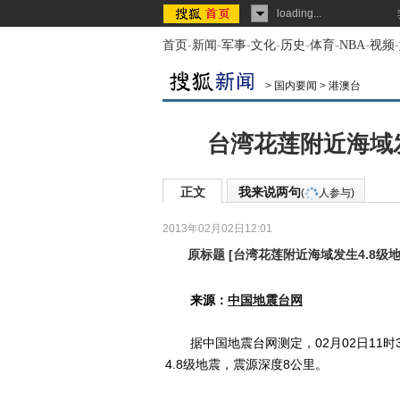
loading...
首页
-
新闻
-
军事
-
文化
-
历史
-
体育
-
NBA
-
视频
-
>
国内要闻
>
港澳台
台湾花莲附近海域发
正文
我来说两句
(
人参与)
2013年02月02日12:01
原标题
[
台湾花莲附近海域发生4.8级地
来源：
中国地震台网
据中国地震台网测定，02月02日11时39
4.8级地震，震源深度8公里。