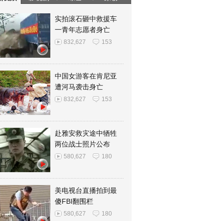
实拍滚石砸中救援车
一青年志愿者身亡
832,627
153
中国女游客在肯尼亚
遭河马袭击身亡
832,627
153
赴雅安救灾途中牺牲
两位战士照片公布
580,627
180
美电视台直播拍到最
傻FBI翻围栏
580,627
180