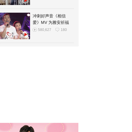
冲刺好声音《相信
爱》MV 为雅安祈福
580,627
180