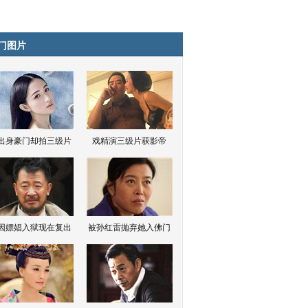
门图片
出身豪门却拍三级片
戏精演三级片获影帝
因嫖娼入狱现在复出
被孙红雷抛弃她入佛门