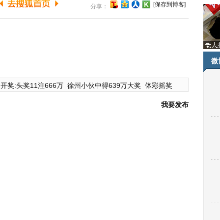
[保存到博客]
分享：
微
开奖:头奖11注666万
徐州小伙中得639万大奖
体彩摇奖
我要发布