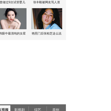
曾做过9次试管婴儿
张丰毅被网友骂人渣
伟眼中最清纯的女星
艳照门后张柏芝这么说
点视频
影视剧
综艺
原创