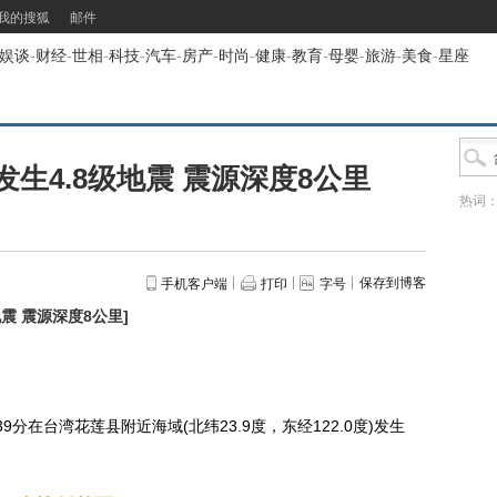
我的搜狐
邮件
娱谈
-
财经
-
世相
-
科技
-
汽车
-
房产
-
时尚
-
健康
-
教育
-
母婴
-
旅游
-
美食
-
星座
生4.8级地震 震源深度8公里
热词
保存到博客
手机客户端
打印
字号
震 震源深度8公里
]
分在台湾花莲县附近海域(北纬23.9度，东经122.0度)发生