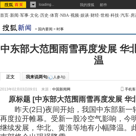
loading...
我的搜狐
邮件
首页
-
新闻
-
军事
-
文化
-
历史
-
体育
-
NBA
-
视频
-
娱谈
-
财经
-
世相
-
科技
-
汽车
-
房
>
国内要闻
>
时事
中东部大范围雨雪再度发展 华
温
正文
我来说两句
(
人参与)
2013年02月03日09:01
来源：
中国新闻网
手机客
原标题
[
中东部大范围雨雪再度发展 华
昨天(2日)夜间开始，我国中东部新一
再度拉开帷幕。受新一股冷空气影响，今
继续发展，华北、黄淮等地有小幅降温。