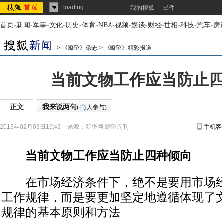
loading...
我的搜狐
邮件
首页
-
新闻
-
军事
-
文化
-
历史
-
体育
-
NBA
-
视频
-
娱谈
-
财经
-
世相
-
科技
-
汽车
-
房
>
《瞭望》杂志
>
《瞭望》精彩报道
当前文物工作应当防止
正文
我来说两句
(
人参与)
2013年02月03日16:43
来源：
新华网-瞭望周刊
手机客
当前文物工作应当防止四种倾向
在市场经济条件下，绝不是要用市场经
工作规律，而是要更加坚定地遵循体现了
规律的基本原则和方法