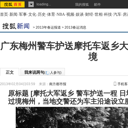
loading...
我的搜狐
邮件
首页
-
新闻
-
军事
-
文化
-
历史
-
体育
-
NBA
-
视频
-
娱谈
-
财经
-
世相
-
科技
-
汽车
-
房
>
2013年春运报道
>
2013春运消息
广东梅州警车护送摩托车返乡大
境
正文
我来说两句
(
人参与)
2013年02月04日03:59
来源：
南方都市报
手机客
原标题
[
摩托大军返乡 警车护送一程 
过境梅州，当地交警还为车主沿途设立