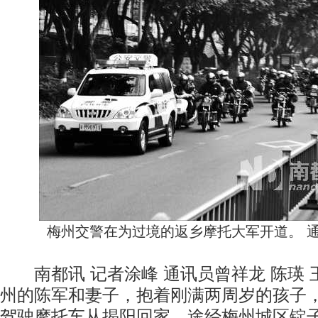
梅州交警在为过境的返乡摩托大军开道。 通
南都讯 记者涂峰 通讯员曾祥龙 陈瑛 
州的陈军和妻子，抱着刚满两周岁的孩子
驾驶摩托车从揭阳回家，途经梅州城区锭