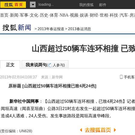
loading...
我的搜狐
邮件
首页
-
新闻
-
军事
-
文化
-
历史
-
体育
-
NBA
-
视频
-
娱谈
-
财经
-
世相
-
科技
-
汽车
-
房
>
2013年春运报道
>
2013春运消息
山西超过50辆车连环相撞 已致
正文
我来说两句
(
人参与)
2013年02月04日08:37
来源：
新华网
手机客
原标题
[
山西超过50辆车连环相撞已致4死24伤
]
新华社中国网事
：【山西超过50辆车连环相撞，已致4死24伤】记
闻垣高速（闻喜至垣曲）公路3日21时左右发生一起超过50辆车连环相
造成4人遇难，24人受伤。发生事故路段是闻垣高速华峰段。
(责任编辑：UN628)