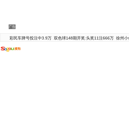
广告
彩民车牌号投注中3.9万
双色球148期开奖:头奖11注666万
徐州小