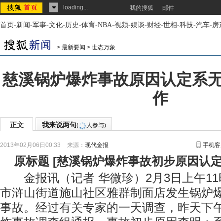
loading...
我的搜狐
邮件
首页
-
新闻
-
军事
-
文化
-
历史
-
体育
-
NBA
-
视频
-
娱谈
-
财经
-
世相
-
科技
-
汽车
-
房
>
最新要闻
>
世态万象
慈溪锅炉爆炸事故原因认定系
作
正文
我来说两句
(
人参与)
2013年02月06日00:33
来源：
现代金报
手机客
原标题
[
慈溪锅炉爆炸事故初步原因认
金报讯（记者 华微珍）2月3日上午11
市浒山街道施山社区雅群制面店发生锅炉爆
事故。经过有关专家的一天调查，昨天下午，