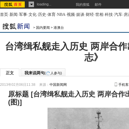
loading...
我的搜狐
邮件
首页
-
新闻
-
军事
-
文化
-
历史
-
体育
-
NBA
-
视频
-
娱谈
-
财经
-
世相
-
科技
-
汽车
-
房
>
国内要闻
>
港澳台
台湾缉私舰走入历史 两岸合
志》
正文
我来说两句
(
人参与)
2013年02月06日11:38
来源：
中国新闻网
手机客
原标题
[
台湾缉私舰走入历史 两岸合作
(图)
]