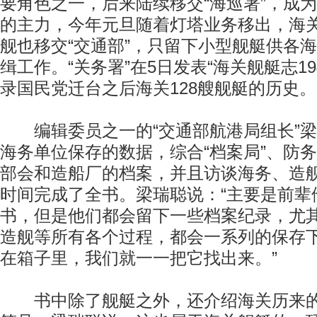
要角色之一，后来陆续移交“海巡署”，成为
的主力，今年元旦随着灯塔业务移出，海
舰也移交“交通部”，只留下小型舰艇供各
缉工作。“关务署”在5日发表“海关舰艇志194
录国民党迁台之后海关128艘舰艇的历史。
编辑委员之一的“交通部航港局组长”梁
海务单位保存的数据，综合“档案局”、防
部会和造船厂的档案，并且访谈海务、造
时间完成了全书。梁瑞聪说：“主要是前辈
书，但是他们都会留下一些档案纪录，尤
造舰等所有各个过程，都会一系列的保存
在箱子里，我们就一一把它找出来。”
书中除了舰艇之外，还介绍海关历来的