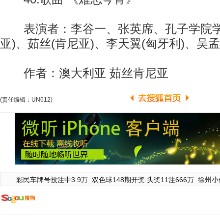
表演者：李谷一、张英席、孔子学院学
亚)、茹丝(肯尼亚)、李天翼(匈牙利)、吴孟
作者：澳大利亚 茹丝肯尼亚
(责任编辑：UN612)
彩民车牌号投注中3.9万
双色球148期开奖:头奖11注666万
徐州小