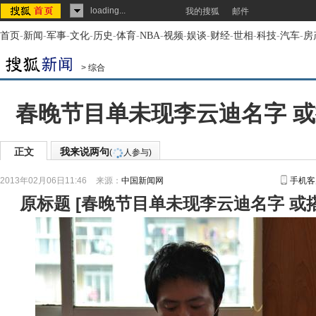
loading...
我的搜狐
邮件
首页
-
新闻
-
军事
-
文化
-
历史
-
体育
-
NBA
-
视频
-
娱谈
-
财经
-
世相
-
科技
-
汽车
-
房
>
综合
春晚节目单未现李云迪名字 或
正文
我来说两句
(
人参与)
2013年02月06日11:46
来源：
中国新闻网
手机客
原标题
[
春晚节目单未现李云迪名字 或搭