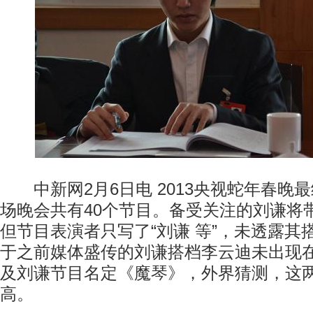
中新网2月6日电 2013央视蛇年春晚
场晚会共有40个节目。备受关注的刘谦将
但节目表演者只写了“刘谦 等”，未透露其
于之前媒体盛传的刘谦搭档李云迪未出现
及刘谦节目名定《魔琴》，外界猜测，这
高。