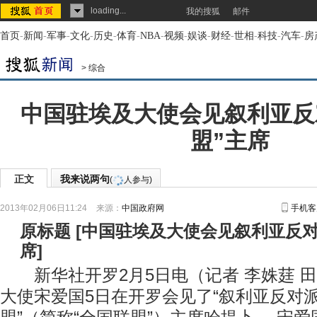
loading...
我的搜狐
邮件
首页
-
新闻
-
军事
-
文化
-
历史
-
体育
-
NBA
-
视频
-
娱谈
-
财经
-
世相
-
科技
-
汽车
-
房
>
综合
中国驻埃及大使会见叙利亚反
盟”主席
正文
我来说两句
(
人参与)
2013年02月06日11:24
来源：
中国政府网
手机客
原标题
[
中国驻埃及大使会见叙利亚反对
席
]
新华社开罗2月5日电（记者 李姝莛 
大使宋爱国5日在开罗会见了“叙利亚反对