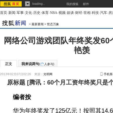
loading...
我的搜狐
邮件
首页
-
新闻
-
军事
-
文化
-
历史
-
体育
-
NBA
-
视频
-
娱谈
-
财经
-
世相
-
科技
-
汽车
-
房
>
最新要闻
>
世态万象
网络公司游戏团队年终奖发60
艳羡
正文
我来说两句
(
人参与)
2013年02月07日02:26
来源：
光明网
手机客
原标题
[
腾讯：60个月工资年终奖只是
编者按
华为年终奖发了125亿元！按照其14.