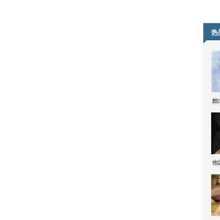
热
她
他