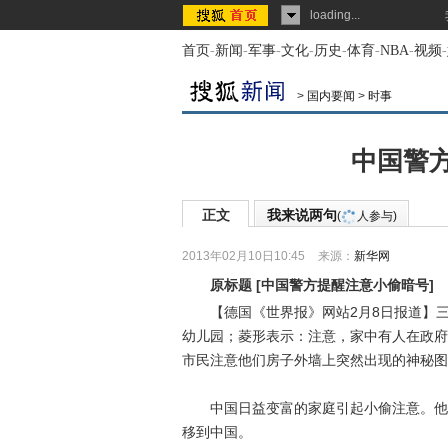
loading...
首页
-
新闻
-
军事
-
文化
-
历史
-
体育
-
NBA
-
视频
-
>
国内要闻
>
时事
中国警
正文
我来说两句
(
人参与)
2013年02月10日10:45
来源：
新华网
原标题
[
中国警方提醒注意小偷暗号
]
【德国《世界报》网站2月8日报道】三
幼儿园；菱形表示：注意，家中有人在政府
市民注意他们房子外墙上突然出现的神秘图
中国日益变富的家庭引起小偷注意。他们
移到中国。