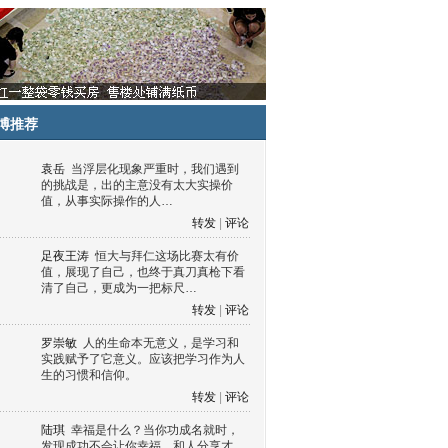
博推荐
袁岳
当浮层化现象严重时，我们遇到
的挑战是，出的主意没有太大实操价
值，从事实际操作的人…
转发
|
评论
足夜王涛
恒大与拜仁这场比赛太有价
值，展现了自己，也终于真刀真枪下看
清了自己，更成为一把标尺…
转发
|
评论
罗崇敏
人的生命本无意义，是学习和
实践赋予了它意义。应该把学习作为人
生的习惯和信仰。
转发
|
评论
陆琪
幸福是什么？当你功成名就时，
发现成功不会让你幸福，和人分享才