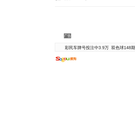
广告
彩民车牌号投注中3.9万
双色球148期