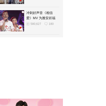
冲刺好声音《相信
爱》MV 为雅安祈福
580,627
180