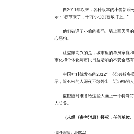
自2011年以来，各种版本的小偷新暗号
示：“春节来了，千万小心别被贼盯上。”
他们破译了小偷的密码。墙上画叉号的含
心恶狗。
让盗贼高兴的是，城市里的单身家庭和退
市化和个体化与市民日益增加的不安全感有
中国社科院发布的2012年《公共服务蓝
示，近40%的人深夜不敢外出，近39%的
盗贼随时准备给这些人画上一个特殊符号
人防备。
（未经《参考消息》授权，任何单位、
(责任编辑：UN011)