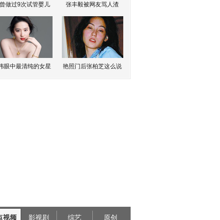
曾做过9次试管婴儿
张丰毅被网友骂人渣
伟眼中最清纯的女星
艳照门后张柏芝这么说
点视频
影视剧
综艺
原创