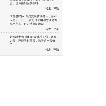
会。当你赚到很多钱时…
转发
|
评论
李英俊律师
哥们充话费输错号，替别
人交了100元，就打过去电话想让对方
充点回来。对方特郁闷地说…
转发
|
评论
急诊科于莺
出门时发现没下雪，还有
太阳，还能看到蓝天，惊呼这一天值
了！
转发
|
评论