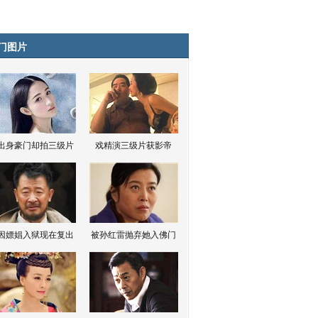
门图片
出身豪门却拍三级片
戏精演三级片获影帝
因嫖娼入狱现在复出
被孙红雷抛弃她入佛门