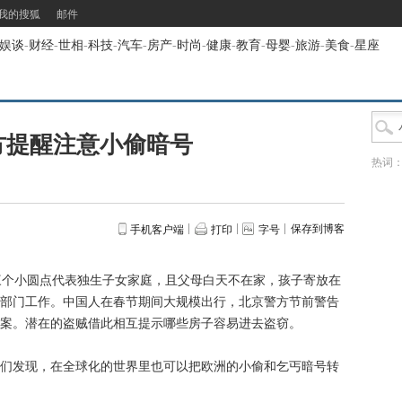
我的搜狐
邮件
娱谈
-
财经
-
世相
-
科技
-
汽车
-
房产
-
时尚
-
健康
-
教育
-
母婴
-
旅游
-
美食
-
星座
方提醒注意小偷暗号
热词
保存到博客
手机客户端
打印
字号
个小圆点代表独生子女家庭，且父母白天不在家，孩子寄放在
部门工作。中国人在春节期间大规模出行，北京警方节前警告
案。潜在的盗贼借此相互提示哪些房子容易进去盗窃。
发现，在全球化的世界里也可以把欧洲的小偷和乞丐暗号转