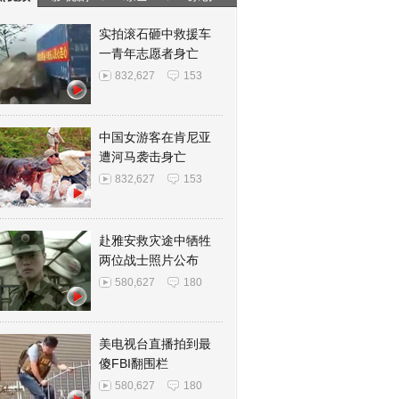
实拍滚石砸中救援车
一青年志愿者身亡
832,627
153
中国女游客在肯尼亚
遭河马袭击身亡
832,627
153
赴雅安救灾途中牺牲
两位战士照片公布
580,627
180
美电视台直播拍到最
傻FBI翻围栏
580,627
180