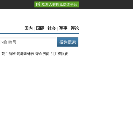
欢迎入驻搜狐媒体平台
国内
|
国际
|
社会
|
军事
|
评论
：
死亡航班
饲养蜘蛛侠
夺命房间
引力双眼皮