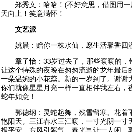
郑秀文：哈哈！(不好意思，借图用一用
天向上！笑意满怀！
文艺派
姚晨：赠你一株水仙，愿生活馨香四
章子怡：33岁过去了，那些暖暖的，
让这个特殊的夜晚在匆匆流逝的龙年最后
一朵温婉的小花蕊。新的一岁到了。谢谢
你们就像星星月亮一样一直相伴我左右，
蛇年如意！
郭德纲：灵蛇起舞，残雪留寒。花着雨
艳阳天。三江春水三江暖，一寸光阴一寸
报平安。东风引紫气，春光岂让一人闲。