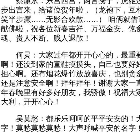
蔡康永：东宫西宫，两宫携手，虎躯莲
步出宫来，给诸位贺年啦，（龙袍下，互
笑半步癫……无影合欢散……） 咱俩就借
献佛啦，祝各位新春吉祥、万福金安、饱
魂、贵人不断、贱人退散！
何炅：大家过年都开开心心的，最重要
啊！还没到家的童鞋摸摸头，自己也要好
担心啊。还有烟花爆竹放放喜庆，也别贪
还是注意安全啊！拜年拜年！谢谢大家一
年春晚里有好多好朋友，我骄傲！祝福大
大利，开开心心！
吴莫愁：都乐乐呵呵的平平安安的！大
字！莫愁莫愁莫愁！大声呼喊平安的名字