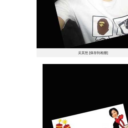
吴莫愁
[保存到相册]