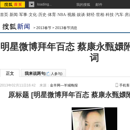
loading...
我的搜狐
邮件
首页
-
新闻
-
军事
-
文化
-
历史
-
体育
-
NBA
-
视频
-
娱谈
-
财经
-
世相
-
科技
-
汽车
-
房
>
2013春节
>
2013春节消息
明星微博拜年百态 蔡康永甄嬛
词
正文
我来说两句
(
人参与)
2013年02月11日16:42
来源：
金羊网—羊城晚报
手机客
原标题
[
明星微博拜年百态 蔡康永甄嬛