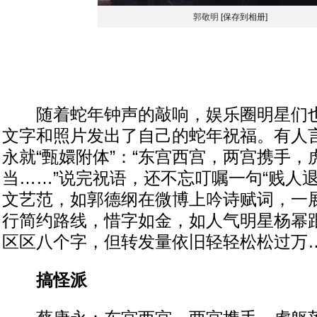
郭敬明
[保存到相册]
随着蛇年钟声的敲响，娱乐圈明星们也
文字和照片发出了自己的蛇年祝福。有人
永就“甄嬛附体”：“东宫西宫，两宫携手
当……”说完祝语，还不忘叮嘱一句“贱人
文艺范，如郭德纲在微博上吟诗赋词，一
行简约路线，惜字如金，如人气明星杨幂
区区八个字，但转发量依旧轻轻松松过万
搞怪派